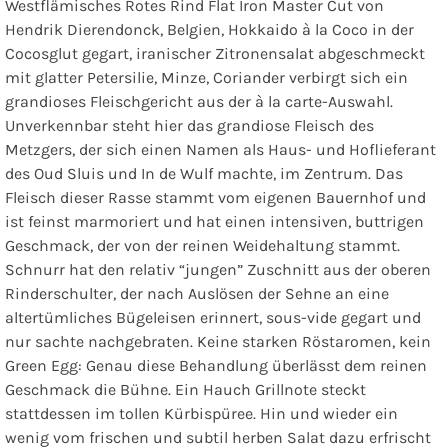
Westflämisches Rotes Rind Flat Iron Master Cut von
Hendrik Dierendonck, Belgien, Hokkaido à la Coco in der
Cocosglut gegart, iranischer Zitronensalat abgeschmeckt
mit glatter Petersilie, Minze, Coriander
verbirgt sich ein
grandioses Fleischgericht aus der à la carte-Auswahl.
Unverkennbar steht hier das grandiose Fleisch des
Metzgers, der sich einen Namen als Haus- und Hoflieferant
des Oud Sluis und In de Wulf machte, im Zentrum. Das
Fleisch dieser Rasse stammt vom eigenen Bauernhof und
ist feinst marmoriert und hat einen intensiven, buttrigen
Geschmack, der von der reinen Weidehaltung stammt.
Schnurr hat den relativ “jungen” Zuschnitt aus der oberen
Rinderschulter, der nach Auslösen der Sehne an eine
altertümliches Bügeleisen erinnert, sous-vide gegart und
nur sachte nachgebraten. Keine starken Röstaromen, kein
Green Egg: Genau diese Behandlung überlässt dem reinen
Geschmack die Bühne. Ein Hauch Grillnote steckt
stattdessen im tollen Kürbispüree. Hin und wieder ein
wenig vom frischen und subtil herben Salat dazu erfrischt