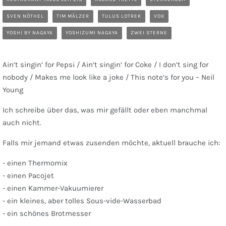
SVEN NÖTHEL
TIM MÄLZER
TULUS LOTREK
VOX
YOSHI BY NAGAYA
YOSHIZUMI NAGAYA
ZWEI STERNE
Ain’t singin‘ for Pepsi / Ain’t singin‘ for Coke / I don’t sing for
nobody / Makes me look like a joke / This note’s for you – Neil
Young
Ich schreibe über das, was mir gefällt oder eben manchmal
auch nicht.
Falls mir jemand etwas zusenden möchte, aktuell brauche ich:
- einen Thermomix
- einen Pacojet
- einen Kammer-Vakuumierer
- ein kleines, aber tolles Sous-vide-Wasserbad
- ein schönes Brotmesser