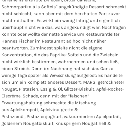
Schmorparika à la Softeis”
angekündigte Dessert schmeckt
nicht schlecht, kann aber mit dem herzhaften Part zuvor
nicht mithalten. Es wirkt ein wenig fahrig und eigentlich
überhaupt nicht wie das, was angekündigt war. Nachfragen
konnte oder wollte der nette Service um Restaurantleiter
Hannes Fischer im Restaurant ad hoc nicht näher
beantworten. Zumindest spielte nicht die eigene
Konzentration, die das Paprika-Softeis und die Zwiebeln
nicht wirklich bestimmen, wahrnehmen und sehen ließ,
einen Streich. Denn im Nachhang hat sich das Ganze
wenige Tage später als
Verwechslung
aufgelöst: Es handelte
sich um ein komplett anderes Dessert:
MARS: getrockneter
Nougat, Pistazien, Essig & Öl, Glitzer-Biskuit, Apfel-Rocket-
Eiscrème
. Schade, denn mit der “falschen”
Erwartungshaltung schmeckte die Mischung
aus Apfelkompott, Apfelvinaigrette &
Pistazienöl, Pistazienjoghurt, vakuumiertem Apfelparfait,
goldenem Nougatbiskuit, knusprigem Nougat hell &