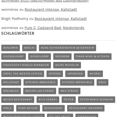
Schnieder sitzt! Gastro-Möbel aus Lüdinghausen
weinreise
zu
Restaurant Intense, Kallstadt
Birgit Podhorny
zu
Restaurant Intense, Kallstadt
weinreise
zu
Pure C, Cadzand-Bad, Niederlande
SCHLAGWÖRTER
BENJAMIN
BERLIN
BURG SCHWARZENSTEIN GEISENHEIM
DUESSELDORF
DÜSSELDORF
FACEBOOK
FINNS WINE & KITCHEN
FISCHZUCHT NIKOLAI BIRNBAUM
GUIDE MICHELIN
HOTEL THE WESTIN LEIPZIG
INTENSE
JAPANISCH
KAISEKI
KALLSTADT
KITCHEN IMBOSSIBLE
KITCHEN IMPOSSIBLE
KOCH
KOCHBUCH
MAXIMILIAN STROHE
MAX STROHE
NEUES RESTAURANT
NILS HENKEL
PEIFER
PETER MARIA SCHNURR
PFALZ
PURE NATURE
RESTAURANT
RESTAURANT AM KAMIN
RESTAURANT FALCO LEIPZIG
ROLAND TRETTL
STERNEKOCH