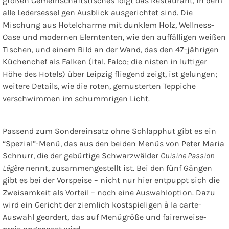
großen Gemeinschaftstisches folgt das Restaurant, in dem
alle Ledersessel gen Ausblick ausgerichtet sind. Die
Mischung aus Hotelcharme mit dunklem Holz, Wellness-
Oase und modernen Elemtenten, wie den auffälligen weißen
Tischen, und einem Bild an der Wand, das den 47-jährigen
Küchenchef als Falken (ital. Falco; die nisten in luftiger
Höhe des Hotels) über Leipzig fliegend zeigt, ist gelungen;
weitere Details, wie die roten, gemusterten Teppiche
verschwimmen im schummrigen Licht.
Passend zum Sondereinsatz ohne Schlapphut gibt es ein
“Spezial”-Menü, das aus den beiden Menüs von Peter Maria
Schnurr, die der gebürtige Schwarzwälder
Cuisine Passion
Légère
nennt, zusammengestellt ist. Bei den fünf Gängen
gibt es bei der Vorspeise – nicht nur hier entpuppt sich die
Zweisamkeit als Vorteil – noch eine Auswahloption. Dazu
wird ein Gericht der ziemlich kostspieligen à la carte-
Auswahl geordert, das auf Menügröße und fairerweise-