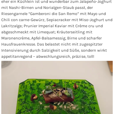
eher ein Küchlein ist und wunderbar zum Jalapeño-Joghurt
mit Nashi-Birnen und Norialgen-Staub passt, der
Riesengarnele “Gamberoni die San Remo” mit Mayo und
Chili con carne-Gewürz, Sepiacracker mit Miso-Joghurt und
Lakritzalge; Prunier Imperial Kaviar mit Crème cru und
abgeschmeckt mit Limequat; Kräuterseitling mit
Maronencrème, Apfel-Balsamessig, Birne und scharfer
Hausfrauenkresse. Das belastet nicht mit zugespitzter
Intensivierung durch Salzigkeit und Süße, sondern wirkt
appetitanregend – abwechlungsreich, präzise, toll!