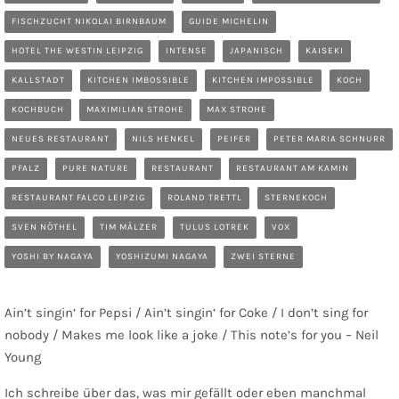
FISCHZUCHT NIKOLAI BIRNBAUM
GUIDE MICHELIN
HOTEL THE WESTIN LEIPZIG
INTENSE
JAPANISCH
KAISEKI
KALLSTADT
KITCHEN IMBOSSIBLE
KITCHEN IMPOSSIBLE
KOCH
KOCHBUCH
MAXIMILIAN STROHE
MAX STROHE
NEUES RESTAURANT
NILS HENKEL
PEIFER
PETER MARIA SCHNURR
PFALZ
PURE NATURE
RESTAURANT
RESTAURANT AM KAMIN
RESTAURANT FALCO LEIPZIG
ROLAND TRETTL
STERNEKOCH
SVEN NÖTHEL
TIM MÄLZER
TULUS LOTREK
VOX
YOSHI BY NAGAYA
YOSHIZUMI NAGAYA
ZWEI STERNE
Ain’t singin‘ for Pepsi / Ain’t singin‘ for Coke / I don’t sing for
nobody / Makes me look like a joke / This note’s for you – Neil
Young
Ich schreibe über das, was mir gefällt oder eben manchmal