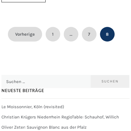
Beitragsnavigation
Vorherige
1
…
7
8
Suchen
nach:
NEUESTE BEITRÄGE
Le Moissonnier, Köln (revisited)
Christian Krügers Niederrhein RegioTable: Schauhof, Willich
Oliver Zeter: Sauvignon Blanc aus der Pfalz