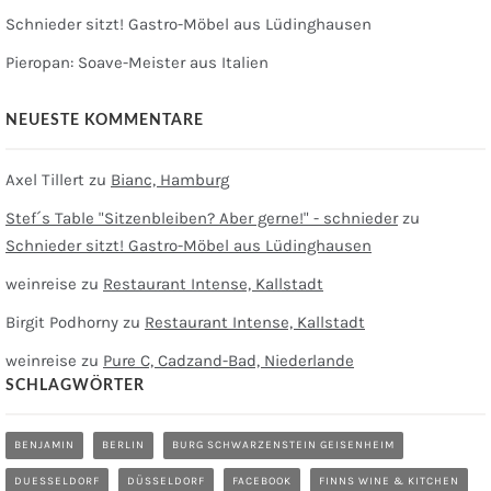
Schnieder sitzt! Gastro-Möbel aus Lüdinghausen
Pieropan: Soave-Meister aus Italien
NEUESTE KOMMENTARE
Axel Tillert
zu
Bianc, Hamburg
Stef´s Table "Sitzenbleiben? Aber gerne!" - schnieder
zu
Schnieder sitzt! Gastro-Möbel aus Lüdinghausen
weinreise
zu
Restaurant Intense, Kallstadt
Birgit Podhorny
zu
Restaurant Intense, Kallstadt
weinreise
zu
Pure C, Cadzand-Bad, Niederlande
SCHLAGWÖRTER
BENJAMIN
BERLIN
BURG SCHWARZENSTEIN GEISENHEIM
DUESSELDORF
DÜSSELDORF
FACEBOOK
FINNS WINE & KITCHEN