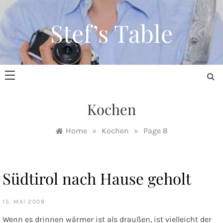
Skip
to
Stef’s Table
content
Kochen
Home
»
Kochen
»
Page 8
Südtirol nach Hause geholt
15. MAI 2008
Wenn es drinnen wärmer ist als draußen, ist vielleicht der