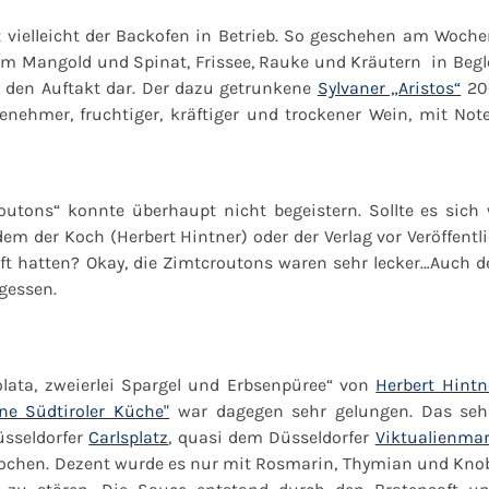
t vielleicht der Backofen in Betrieb. So geschehen am Woche
gem Mangold und Spinat, Frissee, Rauke und Kräutern
in Beg
e den Auftakt dar. Der dazu getrunkene
Sylvaner „Aristos“
20
ngenehmer, fruchtiger, kräftiger und trockener Wein, mit No
outons“
konnte überhaupt nicht begeistern. Sollte es sich 
em der Koch (Herbert Hintner) oder der Verlag vor Veröffent
ft hatten? Okay, die Zimtcroutons waren sehr lecker…Auch de
gessen.
lata, zweierlei Spargel und Erbsenpüree“
von
Herbert Hintn
ne Südtiroler Küche"
war dagegen sehr gelungen. Das seh
üsseldorfer
Carlsplatz
, quasi dem Düsseldorfer
Viktualienmar
ochen. Dezent wurde es nur mit Rosmarin, Thymian und Kno