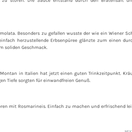
 zu stören. Die Sauce entstand durch den Bratensaft u
emolata. Besonders zu gefallen wusste der wie ein Wiener Sc
einfach herzustellende Erbsenpüree glänzte zum einen dur
em soliden Geschmack.
ontan in Italien hat jetzt einen guten Trinkzeitpunkt. Krä
gen Tiefe sorgten für einwandfreien Genuß.
ren mit Rosmarineis. Einfach zu machen und erfrischend lei