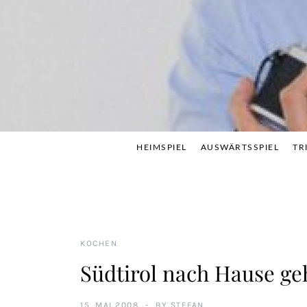
Skip
to
content
HEIMSPIEL
AUSWÄRTSSPIEL
TR
KOCHEN
Südtirol nach Hause ge
15. MAI 2008
BY
STEFAN