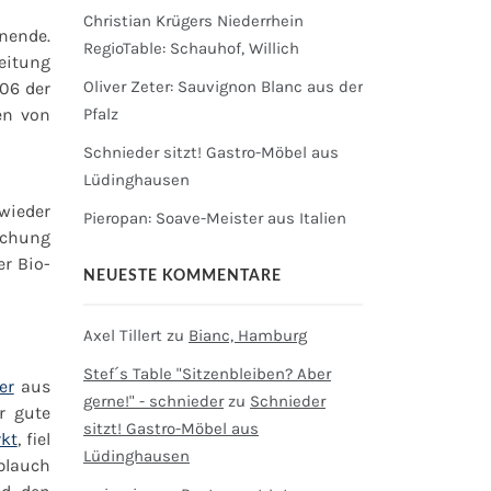
Christian Krügers Niederrhein
nende.
RegioTable: Schauhof, Willich
leitung
Oliver Zeter: Sauvignon Blanc aus der
06 der
ten von
Pfalz
Schnieder sitzt! Gastro-Möbel aus
Lüdinghausen
wieder
Pieropan: Soave-Meister aus Italien
lichung
r Bio-
NEUESTE KOMMENTARE
Axel Tillert
zu
Bianc, Hamburg
Stef´s Table "Sitzenbleiben? Aber
er
aus
gerne!" - schnieder
zu
Schnieder
r gute
sitzt! Gastro-Möbel aus
kt
, fiel
Lüdinghausen
blauch