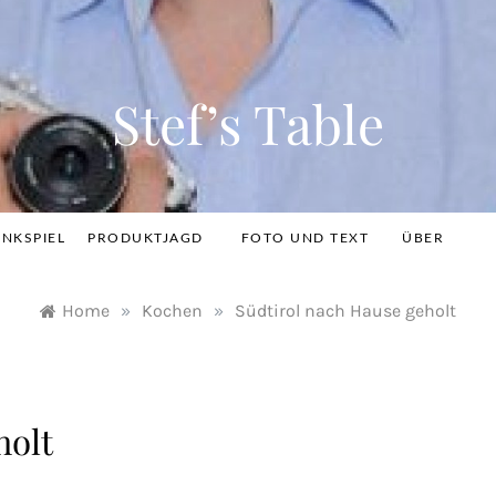
Stef’s Table
INKSPIEL
PRODUKTJAGD
FOTO UND TEXT
ÜBER
Home
»
Kochen
»
Südtirol nach Hause geholt
holt