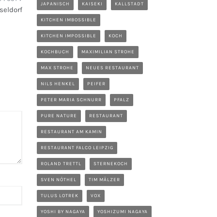
JAPANISCH
KAISEKI
KALLSTADT
seldorf
KITCHEN IMBOSSIBLE
KITCHEN IMPOSSIBLE
KOCH
KOCHBUCH
MAXIMILIAN STROHE
MAX STROHE
NEUES RESTAURANT
NILS HENKEL
PEIFER
PETER MARIA SCHNURR
PFALZ
PURE NATURE
RESTAURANT
RESTAURANT AM KAMIN
RESTAURANT FALCO LEIPZIG
ROLAND TRETTL
STERNEKOCH
SVEN NÖTHEL
TIM MÄLZER
TULUS LOTREK
VOX
YOSHI BY NAGAYA
YOSHIZUMI NAGAYA