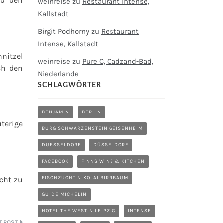
nd den
weinreise
zu
Restaurant Intense,
Kallstadt
Birgit Podhorny
zu
Restaurant
Intense, Kallstadt
hnitzel
weinreise
zu
Pure C, Cadzand-Bad,
ch den
Niederlande
SCHLAGWÖRTER
BENJAMIN
BERLIN
uterige
BURG SCHWARZENSTEIN GEISENHEIM
DUESSELDORF
DÜSSELDORF
FACEBOOK
FINNS WINE & KITCHEN
cht zu
FISCHZUCHT NIKOLAI BIRNBAUM
GUIDE MICHELIN
HOTEL THE WESTIN LEIPZIG
INTENSE