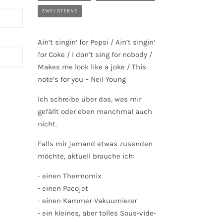
ZWEI STERNE
Ain’t singin‘ for Pepsi / Ain’t singin‘
for Coke / I don’t sing for nobody /
Makes me look like a joke / This
note’s for you – Neil Young
Ich schreibe über das, was mir
gefällt oder eben manchmal auch
nicht.
Falls mir jemand etwas zusenden
möchte, aktuell brauche ich:
- einen Thermomix
- einen Pacojet
- einen Kammer-Vakuumierer
- ein kleines, aber tolles Sous-vide-