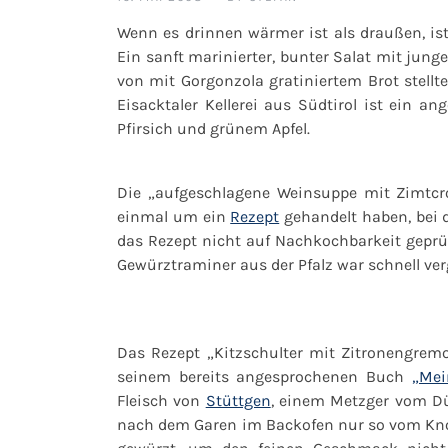
Wenn es drinnen wärmer ist als draußen, is
Ein sanft marinierter, bunter Salat mit jun
von mit Gorgonzola gratiniertem Brot stellt
Eisacktaler Kellerei aus Südtirol ist ein a
Pfirsich und grünem Apfel.
Die
„aufgeschlagene Weinsuppe mit Zimtcr
einmal um ein
Rezept
gehandelt haben, bei d
das Rezept nicht auf Nachkochbarkeit geprü
Gewürztraminer aus der Pfalz war schnell ver
Das Rezept
„Kitzschulter mit Zitronengremo
seinem bereits angesprochenen Buch
„Mei
Fleisch von
Stüttgen
, einem Metzger vom D
nach dem Garen im Backofen nur so vom Kn