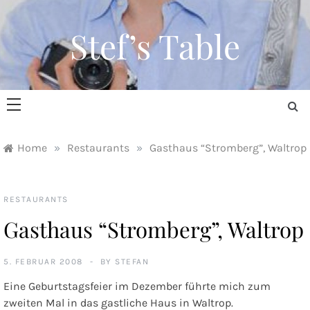
Skip
to
Stef’s Table
content
Home
»
Restaurants
»
Gasthaus “Stromberg”, Waltrop
RESTAURANTS
Gasthaus “Stromberg”, Waltrop
5. FEBRUAR 2008
BY
STEFAN
Eine Geburtstagsfeier im Dezember führte mich zum
zweiten Mal in das gastliche Haus in Waltrop.