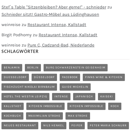
Stef´s Table "Sitzenbleiben? Aber gerne!" - schnieder
zu
Schnieder sitzt! Gastro-Möbel aus Lüdinghausen
weinreise
zu
Restaurant Intense, Kallstadt
Birgit Podhorny
zu
Restaurant Intense, Kallstadt
weinreise
zu
Pure C, Cadzand-Bad, Niederlande
SCHLAGWÖRTER
BENJAMIN
BERLIN
BURG SCHWARZENSTEIN GEISENHEIM
DUESSELDORF
DÜSSELDORF
FACEBOOK
FINNS WINE & KITCHEN
FISCHZUCHT NIKOLAI BIRNBAUM
GUIDE MICHELIN
HOTEL THE WESTIN LEIPZIG
INTENSE
JAPANISCH
KAISEKI
KALLSTADT
KITCHEN IMBOSSIBLE
KITCHEN IMPOSSIBLE
KOCH
KOCHBUCH
MAXIMILIAN STROHE
MAX STROHE
NEUES RESTAURANT
NILS HENKEL
PEIFER
PETER MARIA SCHNURR