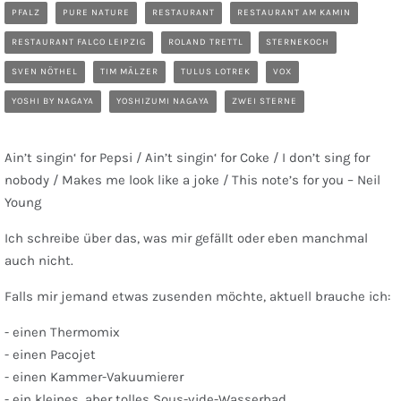
PFALZ
PURE NATURE
RESTAURANT
RESTAURANT AM KAMIN
RESTAURANT FALCO LEIPZIG
ROLAND TRETTL
STERNEKOCH
SVEN NÖTHEL
TIM MÄLZER
TULUS LOTREK
VOX
YOSHI BY NAGAYA
YOSHIZUMI NAGAYA
ZWEI STERNE
Ain’t singin‘ for Pepsi / Ain’t singin‘ for Coke / I don’t sing for
nobody / Makes me look like a joke / This note’s for you – Neil
Young
Ich schreibe über das, was mir gefällt oder eben manchmal
auch nicht.
Falls mir jemand etwas zusenden möchte, aktuell brauche ich:
- einen Thermomix
- einen Pacojet
- einen Kammer-Vakuumierer
- ein kleines, aber tolles Sous-vide-Wasserbad