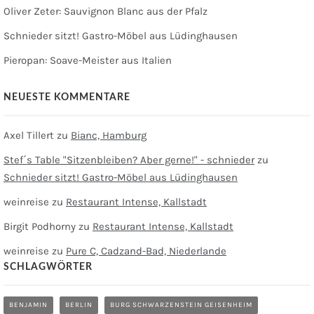
Oliver Zeter: Sauvignon Blanc aus der Pfalz
Schnieder sitzt! Gastro-Möbel aus Lüdinghausen
Pieropan: Soave-Meister aus Italien
NEUESTE KOMMENTARE
Axel Tillert
zu
Bianc, Hamburg
Stef´s Table "Sitzenbleiben? Aber gerne!" - schnieder
zu
Schnieder sitzt! Gastro-Möbel aus Lüdinghausen
weinreise
zu
Restaurant Intense, Kallstadt
Birgit Podhorny
zu
Restaurant Intense, Kallstadt
weinreise
zu
Pure C, Cadzand-Bad, Niederlande
SCHLAGWÖRTER
BENJAMIN
BERLIN
BURG SCHWARZENSTEIN GEISENHEIM