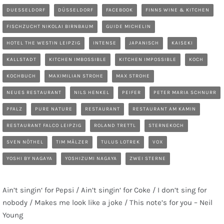
DUESSELDORF
DÜSSELDORF
FACEBOOK
FINNS WINE & KITCHEN
FISCHZUCHT NIKOLAI BIRNBAUM
GUIDE MICHELIN
HOTEL THE WESTIN LEIPZIG
INTENSE
JAPANISCH
KAISEKI
KALLSTADT
KITCHEN IMBOSSIBLE
KITCHEN IMPOSSIBLE
KOCH
KOCHBUCH
MAXIMILIAN STROHE
MAX STROHE
NEUES RESTAURANT
NILS HENKEL
PEIFER
PETER MARIA SCHNURR
PFALZ
PURE NATURE
RESTAURANT
RESTAURANT AM KAMIN
RESTAURANT FALCO LEIPZIG
ROLAND TRETTL
STERNEKOCH
SVEN NÖTHEL
TIM MÄLZER
TULUS LOTREK
VOX
YOSHI BY NAGAYA
YOSHIZUMI NAGAYA
ZWEI STERNE
Ain’t singin‘ for Pepsi / Ain’t singin‘ for Coke / I don’t sing for
nobody / Makes me look like a joke / This note’s for you – Neil
Young