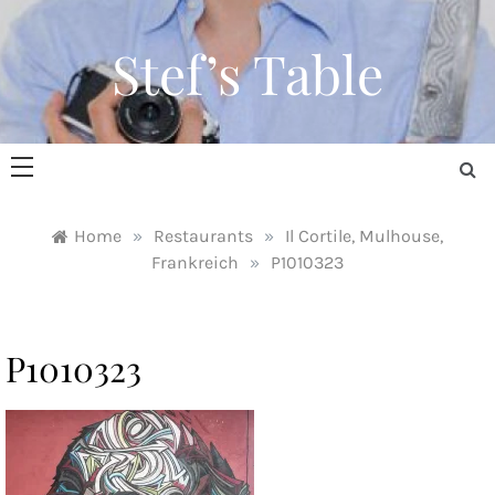
Skip
to
Stef’s Table
content
Home
»
Restaurants
»
Il Cortile, Mulhouse,
Frankreich
»
P1010323
P1010323