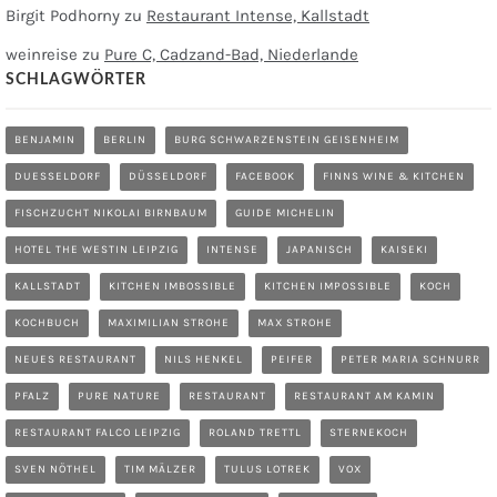
Birgit Podhorny
zu
Restaurant Intense, Kallstadt
weinreise
zu
Pure C, Cadzand-Bad, Niederlande
SCHLAGWÖRTER
BENJAMIN
BERLIN
BURG SCHWARZENSTEIN GEISENHEIM
DUESSELDORF
DÜSSELDORF
FACEBOOK
FINNS WINE & KITCHEN
FISCHZUCHT NIKOLAI BIRNBAUM
GUIDE MICHELIN
HOTEL THE WESTIN LEIPZIG
INTENSE
JAPANISCH
KAISEKI
KALLSTADT
KITCHEN IMBOSSIBLE
KITCHEN IMPOSSIBLE
KOCH
KOCHBUCH
MAXIMILIAN STROHE
MAX STROHE
NEUES RESTAURANT
NILS HENKEL
PEIFER
PETER MARIA SCHNURR
PFALZ
PURE NATURE
RESTAURANT
RESTAURANT AM KAMIN
RESTAURANT FALCO LEIPZIG
ROLAND TRETTL
STERNEKOCH
SVEN NÖTHEL
TIM MÄLZER
TULUS LOTREK
VOX