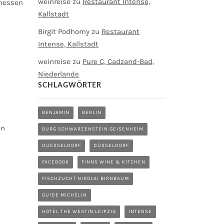
weinreise
zu
Restaurant Intense,
nhessen
Kallstadt
Birgit Podhorny
zu
Restaurant
Intense, Kallstadt
weinreise
zu
Pure C, Cadzand-Bad,
Niederlande
SCHLAGWÖRTER
BENJAMIN
BERLIN
en
BURG SCHWARZENSTEIN GEISENHEIM
DUESSELDORF
DÜSSELDORF
FACEBOOK
FINNS WINE & KITCHEN
FISCHZUCHT NIKOLAI BIRNBAUM
GUIDE MICHELIN
HOTEL THE WESTIN LEIPZIG
INTENSE