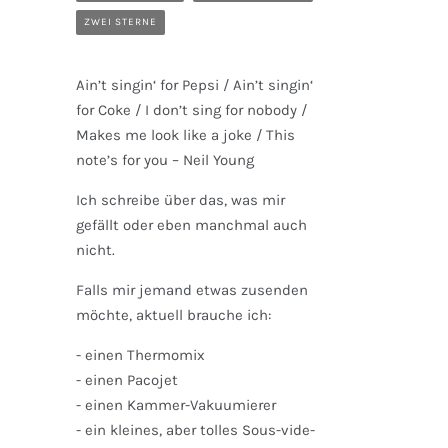
ZWEI STERNE
Ain’t singin‘ for Pepsi / Ain’t singin‘
for Coke / I don’t sing for nobody /
Makes me look like a joke / This
note’s for you – Neil Young
Ich schreibe über das, was mir
gefällt oder eben manchmal auch
nicht.
Falls mir jemand etwas zusenden
möchte, aktuell brauche ich:
- einen Thermomix
- einen Pacojet
- einen Kammer-Vakuumierer
- ein kleines, aber tolles Sous-vide-