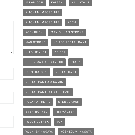
JAPANISCH
KAISEKI
KALLSTADT
KITCHEN IMBOSSIBLE
KITCHEN IMPOSSIBLE
KOCH
KOCHBUCH
MAXIMILIAN STROHE
MAX STROHE
NEUES RESTAURANT
NILS HENKEL
PEIFER
PETER MARIA SCHNURR
PFALZ
PURE NATURE
RESTAURANT
RESTAURANT AM KAMIN
RESTAURANT FALCO LEIPZIG
ROLAND TRETTL
STERNEKOCH
SVEN NÖTHEL
TIM MÄLZER
TULUS LOTREK
VOX
YOSHI BY NAGAYA
YOSHIZUMI NAGAYA