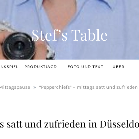
Stef’s Table
INKSPIEL
PRODUKTJAGD
FOTO UND TEXT
ÜBER
Mittagspause
»
“Pepperchiefs” – mittags satt und zufrieden
s satt und zufrieden in Düsseldo