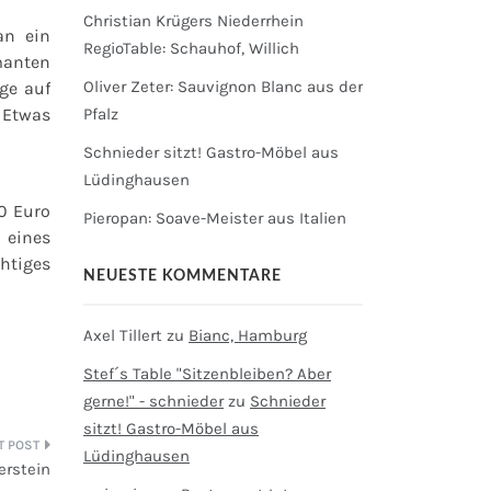
Christian Krügers Niederrhein
an ein
RegioTable: Schauhof, Willich
manten
Oliver Zeter: Sauvignon Blanc aus der
ge auf
 Etwas
Pfalz
Schnieder sitzt! Gastro-Möbel aus
Lüdinghausen
0 Euro
Pieropan: Soave-Meister aus Italien
 eines
htiges
NEUESTE KOMMENTARE
Axel Tillert
zu
Bianc, Hamburg
Stef´s Table "Sitzenbleiben? Aber
gerne!" - schnieder
zu
Schnieder
sitzt! Gastro-Möbel aus
Lüdinghausen
erstein