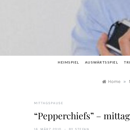
Skip
to
content
HEIMSPIEL
AUSWÄRTSSPIEL
TR
Home
»
MITTAGSPAUSE
“Pepperchiefs” – mittag
16. MÄRZ 2010
BY
STEFAN