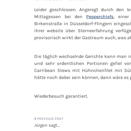
Leider geschlossen.
Angeregt durch den le
Mittagessen bei den
Pepperchiefs
, eine
Birkenstraße in Düsseldorf-Flingern einges
ihrer website über Sterneerfahrung verfüg
provisorisch wirkt der Gastraum auch, was a
Die täglich wechselnde Gerichte kann man i
und sehr ordentlichen Portionen gefiel vo
Carribean Stews mit Hühnchenfilet mit Süßk
hätte noch dabei sein können, dann wäre es 
Wiederbesuch garantiert.
Beitragsnavigation
Jürgen sagt…