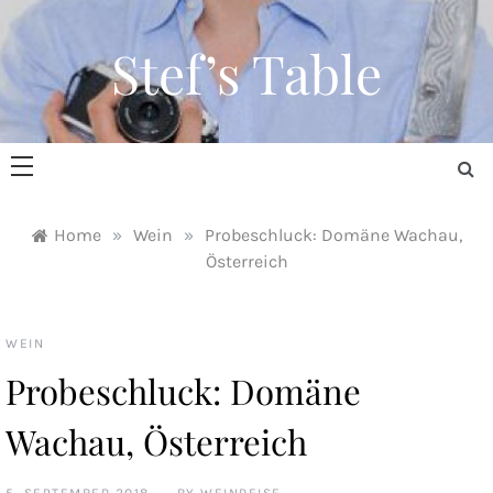
Skip
to
Stef’s Table
content
Home
»
Wein
»
Probeschluck: Domäne Wachau,
Österreich
WEIN
Probeschluck: Domäne
Wachau, Österreich
5. SEPTEMBER 2018
BY
WEINREISE