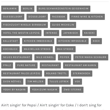
BENJAMIN
BERLIN
BURG SCHWARZENSTEIN GEISENHEIM
DUESSELDORF
DÜSSELDORF
FACEBOOK
FINNS WINE & KITCHEN
FISCHZUCHT NIKOLAI BIRNBAUM
GUIDE MICHELIN
HOTEL THE WESTIN LEIPZIG
INTENSE
JAPANISCH
KAISEKI
KALLSTADT
KITCHEN IMBOSSIBLE
KITCHEN IMPOSSIBLE
KOCH
KOCHBUCH
MAXIMILIAN STROHE
MAX STROHE
NEUES RESTAURANT
NILS HENKEL
PEIFER
PETER MARIA SCHNURR
PFALZ
PURE NATURE
RESTAURANT
RESTAURANT AM KAMIN
RESTAURANT FALCO LEIPZIG
ROLAND TRETTL
STERNEKOCH
SVEN NÖTHEL
TIM MÄLZER
TULUS LOTREK
VOX
YOSHI BY NAGAYA
YOSHIZUMI NAGAYA
ZWEI STERNE
Ain’t singin‘ for Pepsi / Ain’t singin‘ for Coke / I don’t sing for