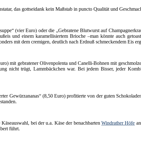
tatar, das gottseidank kein Maßstab in puncto Qualität und Geschmack
suppe“ (vier Euro) oder die „Gebratene Blutwurst auf Champagnerkraut 
ußeis und einem karamellisiertem Brioche –man könnte auch getoaste
sonders mit dem cremigen, deutlich nach Erdnuß schmeckendem Eis erg
uro) mit gebratener Olivenpolenta und Canelli-Bohnen mit geschmolze
ng nicht trügt, Lammbäckchen war. Bei jedem Bisser, jeder Kombina
er Gewürzananas“ (8,50 Euro) profitierte von der guten Schokoladenqu
standen.
e Käseauswahl, bei der u.a. Käse der benachbarten
Windrather Höfe
ang
ert führt.