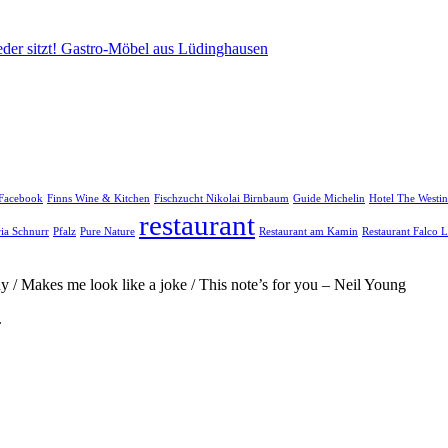
eder sitzt! Gastro-Möbel aus Lüdinghausen
Facebook
Finns Wine & Kitchen
Fischzucht Nikolai Birnbaum
Guide Michelin
Hotel The Westin
restaurant
ria Schnurr
Pfalz
Pure Nature
Restaurant am Kamin
Restaurant Falco L
ody / Makes me look like a joke / This note’s for you – Neil Young
.