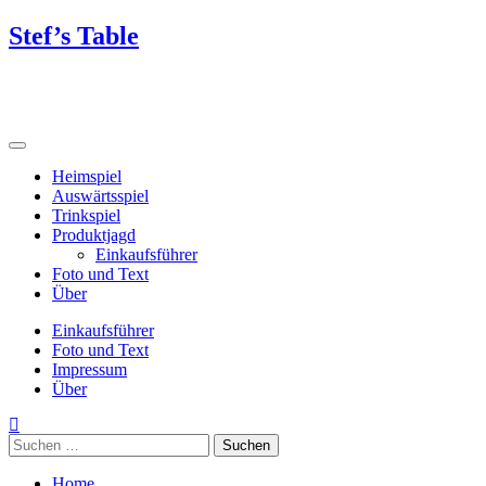
Skip
Stef’s Table
to
content
Heimspiel
Auswärtsspiel
Trinkspiel
Produktjagd
Einkaufsführer
Foto und Text
Über
Einkaufsführer
Foto und Text
Impressum
Über
Suchen
nach:
Home