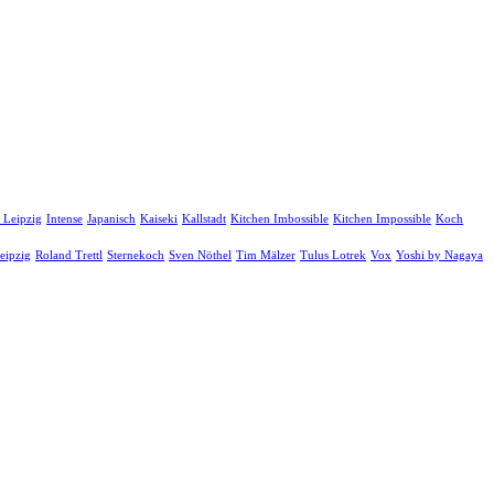
 Leipzig
Intense
Japanisch
Kaiseki
Kallstadt
Kitchen Imbossible
Kitchen Impossible
Koch
eipzig
Roland Trettl
Sternekoch
Sven Nöthel
Tim Mälzer
Tulus Lotrek
Vox
Yoshi by Nagaya