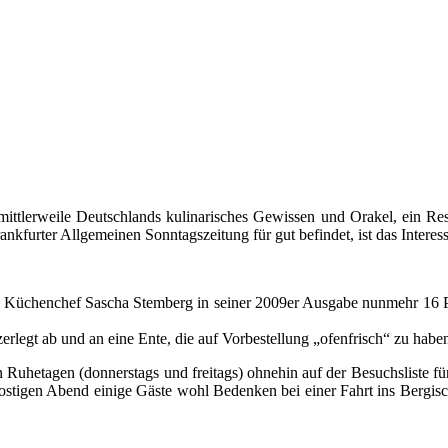
 mittlerweile Deutschlands kulinarisches Gewissen und Orakel, ein Re
ankfurter Allgemeinen Sonntagszeitung für gut befindet, ist das Interes
Küchenchef Sascha Stemberg in seiner 2009er Ausgabe nunmehr 16 Pun
legt ab und an eine Ente, die auf Vorbestellung „ofenfrisch“ zu haben 
Ruhetagen (donnerstags und freitags) ohnehin auf der Besuchsliste f
stigen Abend einige Gäste wohl Bedenken bei einer Fahrt ins Bergisch