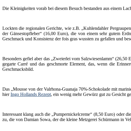
Die Kleinigkeiten vorab bei diesem Besuch bestanden aus einem Lachs
Lockten die regionalen Gerichte, wie z.B. „Kuhlendahler Pergraupen
der Gänsestopfleber“ (16,00 Euro), die von einem sehr gutem Erdn
Geschmack und Konsistenz der fois gras wussten zu gefallen und be
Besonders gefiel aber das „Zweierlei vom Salzwiesenlamm“ (26,50 E
gegarte Carré und das geschmorte Element, das, wenn die Erinneru
Geschmacksbild.
Das „Mousse von der Valrhona-Guanaja 70%-Schokolade mit mariniert
hier
Ingo Hollands Rezept
, ein wenig mehr Gewürz gut zu Gesicht ge
Interessant klang auch die „Pumpernickelcreme“ (8,50 Euro) oder di
zu, die von Damian Sowa, der die kleine Metzgerei Schürmann in Velb