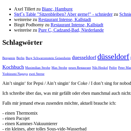
Axel Tillert
zu
Bianc, Hamburg
Stef´s Table "Sitzenbleiben? Aber gerne!" - schnieder
zu
Schni
weinreise
zu
Restaurant Intense, Kallstadt
Birgit Podhorny
zu
Restaurant Intense, Kallstadt
weinreise
zu
Pure C, Cadzand-Bad, Niederlande
Schlagwörter
düsseldorf
duesseldorf
Benjamin
Berlin
Burg Schwarzenstein Geisenheim
Kochbuch
Maximilian Strohe
Max Strohe
neues Restaurant
Nils Henkel
Peifer
Peter Ma
Yoshizumi Nagaya
zwei Sterne
Ain’t singin‘ for Pepsi / Ain’t singin‘ for Coke / I don’t sing for nob
Ich schreibe über das, was mir gefällt oder eben manchmal auch nicht
Falls mir jemand etwas zusenden möchte, aktuell brauche ich:
- einen Thermomix
- einen Pacojet
- einen Kammer-Vakuumierer
- ein kleines, aber tolles Sous-vide-Wasserbad