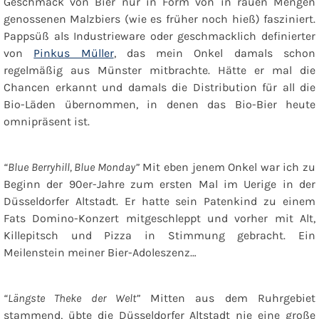
Geschmack von Bier nur in Form von in rauen Mengen
genossenen Malzbiers (wie es früher noch hieß) fasziniert.
Pappsüß als Industrieware oder geschmacklich definierter
von
Pinkus Müller
, das mein Onkel damals schon
regelmäßig aus Münster mitbrachte. Hätte er mal die
Chancen erkannt und damals die Distribution für all die
Bio-Läden übernommen, in denen das Bio-Bier heute
omnipräsent ist.
“Blue Berryhill, Blue Monday”
Mit eben jenem Onkel war ich zu
Beginn der 90er-Jahre zum ersten Mal im Uerige in der
Düsseldorfer Altstadt. Er hatte sein Patenkind zu einem
Fats Domino-Konzert mitgeschleppt und vorher mit Alt,
Killepitsch und Pizza in Stimmung gebracht. Ein
Meilenstein meiner Bier-Adoleszenz…
“Längste Theke der Welt”
Mitten aus dem Ruhrgebiet
stammend, übte die Düsseldorfer Altstadt nie eine große