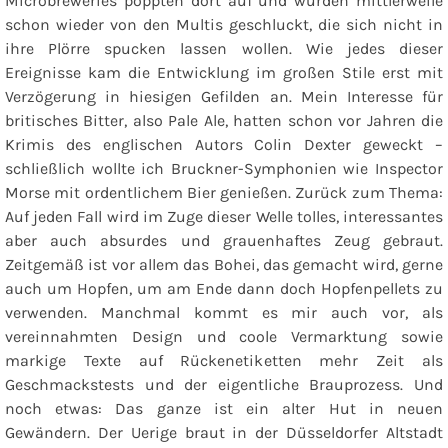
Microbreweries poppten dort auf und wurden mittlerweile
schon wieder von den Multis geschluckt, die sich nicht in
ihre Plörre spucken lassen wollen. Wie jedes dieser
Ereignisse kam die Entwicklung im großen Stile erst mit
Verzögerung in hiesigen Gefilden an. Mein Interesse für
britisches Bitter, also Pale Ale, hatten schon vor Jahren die
Krimis des englischen Autors Colin Dexter geweckt –
schließlich wollte ich Bruckner-Symphonien wie Inspector
Morse mit ordentlichem Bier genießen. Zurück zum Thema:
Auf jeden Fall wird im Zuge dieser Welle tolles, interessantes
aber auch absurdes und grauenhaftes Zeug gebraut.
Zeitgemäß ist vor allem das Bohei, das gemacht wird, gerne
auch um Hopfen, um am Ende dann doch Hopfenpellets zu
verwenden. Manchmal kommt es mir auch vor, als
vereinnahmten Design und coole Vermarktung sowie
markige Texte auf Rückenetiketten mehr Zeit als
Geschmackstests und der eigentliche Brauprozess. Und
noch etwas: Das ganze ist ein alter Hut in neuen
Gewändern. Der Uerige braut in der Düsseldorfer Altstadt