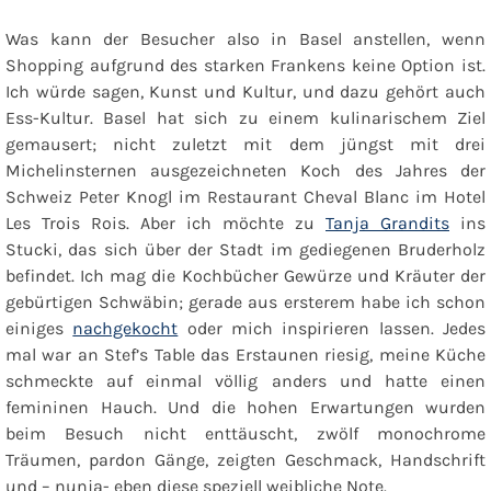
Was kann der Besucher also in Basel anstellen, wenn
Shopping aufgrund des starken Frankens keine Option ist.
Ich würde sagen, Kunst und Kultur, und dazu gehört auch
Ess-Kultur. Basel hat sich zu einem kulinarischem Ziel
gemausert; nicht zuletzt mit dem jüngst mit drei
Michelinsternen ausgezeichneten Koch des Jahres der
Schweiz Peter Knogl im Restaurant Cheval Blanc im Hotel
Les Trois Rois. Aber ich möchte zu
Tanja Grandits
ins
Stucki, das sich über der Stadt im gediegenen Bruderholz
befindet. Ich mag die Kochbücher Gewürze und Kräuter der
gebürtigen Schwäbin; gerade aus ersterem habe ich schon
einiges
nachgekocht
oder mich inspirieren lassen. Jedes
mal war an Stef’s Table das Erstaunen riesig, meine Küche
schmeckte auf einmal völlig anders und hatte einen
femininen Hauch. Und die hohen Erwartungen wurden
beim Besuch nicht enttäuscht, zwölf monochrome
Träumen, pardon Gänge, zeigten Geschmack, Handschrift
und – nunja- eben diese speziell weibliche Note.