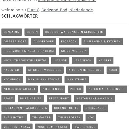
weinreise
zu
Pure C, Cadzand-Bad, Niederlande
SCHLAGWÖRTER
BENJAMIN
BERLIN
BURG SCHWARZENSTEIN GEISENHEIM
DUESSELDORF
DÜSSELDORF
FACEBOOK
FINNS WINE & KITCHEN
FISCHZUCHT NIKOLAI BIRNBAUM
GUIDE MICHELIN
HOTEL THE WESTIN LEIPZIG
INTENSE
JAPANISCH
KAISEKI
KALLSTADT
KITCHEN IMBOSSIBLE
KITCHEN IMPOSSIBLE
KOCH
KOCHBUCH
MAXIMILIAN STROHE
MAX STROHE
NEUES RESTAURANT
NILS HENKEL
PEIFER
PETER MARIA SCHNURR
PFALZ
PURE NATURE
RESTAURANT
RESTAURANT AM KAMIN
RESTAURANT FALCO LEIPZIG
ROLAND TRETTL
STERNEKOCH
SVEN NÖTHEL
TIM MÄLZER
TULUS LOTREK
VOX
YOSHI BY NAGAYA
YOSHIZUMI NAGAYA
ZWEI STERNE