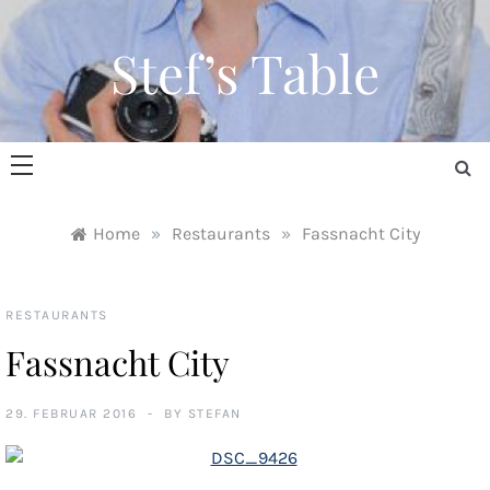
Skip
to
Stef’s Table
content
Home
»
Restaurants
»
Fassnacht City
RESTAURANTS
Fassnacht City
29. FEBRUAR 2016
BY
STEFAN