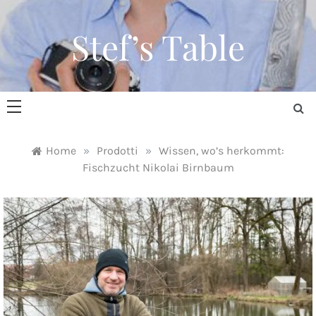
Skip
to
Stef’s Table
content
Home
»
Prodotti
»
Wissen, wo’s herkommt:
Fischzucht Nikolai Birnbaum