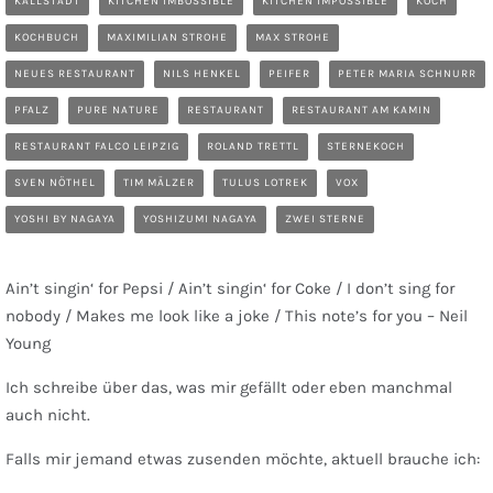
KALLSTADT
KITCHEN IMBOSSIBLE
KITCHEN IMPOSSIBLE
KOCH
KOCHBUCH
MAXIMILIAN STROHE
MAX STROHE
NEUES RESTAURANT
NILS HENKEL
PEIFER
PETER MARIA SCHNURR
PFALZ
PURE NATURE
RESTAURANT
RESTAURANT AM KAMIN
RESTAURANT FALCO LEIPZIG
ROLAND TRETTL
STERNEKOCH
SVEN NÖTHEL
TIM MÄLZER
TULUS LOTREK
VOX
YOSHI BY NAGAYA
YOSHIZUMI NAGAYA
ZWEI STERNE
Ain’t singin‘ for Pepsi / Ain’t singin‘ for Coke / I don’t sing for
nobody / Makes me look like a joke / This note’s for you – Neil
Young
Ich schreibe über das, was mir gefällt oder eben manchmal
auch nicht.
Falls mir jemand etwas zusenden möchte, aktuell brauche ich: