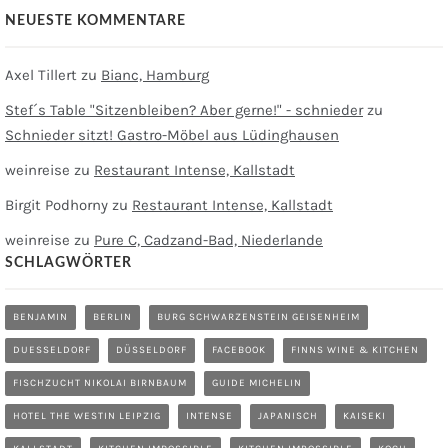
NEUESTE KOMMENTARE
Axel Tillert
zu
Bianc, Hamburg
Stef´s Table "Sitzenbleiben? Aber gerne!" - schnieder
zu
Schnieder sitzt! Gastro-Möbel aus Lüdinghausen
weinreise
zu
Restaurant Intense, Kallstadt
Birgit Podhorny
zu
Restaurant Intense, Kallstadt
weinreise
zu
Pure C, Cadzand-Bad, Niederlande
SCHLAGWÖRTER
BENJAMIN
BERLIN
BURG SCHWARZENSTEIN GEISENHEIM
DUESSELDORF
DÜSSELDORF
FACEBOOK
FINNS WINE & KITCHEN
FISCHZUCHT NIKOLAI BIRNBAUM
GUIDE MICHELIN
HOTEL THE WESTIN LEIPZIG
INTENSE
JAPANISCH
KAISEKI