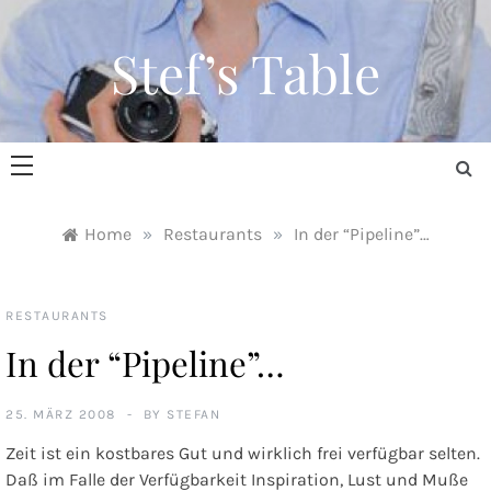
Skip
to
Stef’s Table
content
Home
»
Restaurants
»
In der “Pipeline”…
RESTAURANTS
In der “Pipeline”…
25. MÄRZ 2008
BY
STEFAN
Zeit ist ein kostbares Gut und wirklich frei verfügbar selten.
Daß im Falle der Verfügbarkeit Inspiration, Lust und Muße