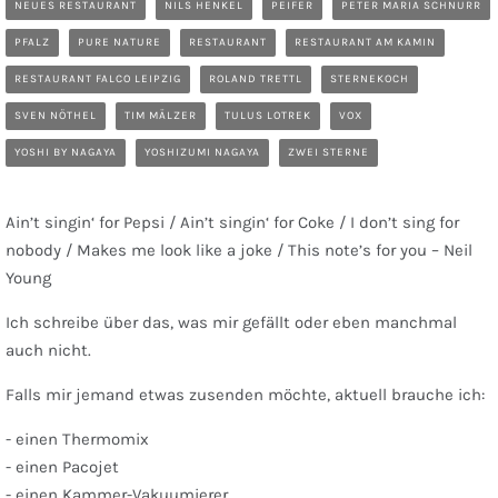
NEUES RESTAURANT
NILS HENKEL
PEIFER
PETER MARIA SCHNURR
PFALZ
PURE NATURE
RESTAURANT
RESTAURANT AM KAMIN
RESTAURANT FALCO LEIPZIG
ROLAND TRETTL
STERNEKOCH
SVEN NÖTHEL
TIM MÄLZER
TULUS LOTREK
VOX
YOSHI BY NAGAYA
YOSHIZUMI NAGAYA
ZWEI STERNE
Ain’t singin‘ for Pepsi / Ain’t singin‘ for Coke / I don’t sing for
nobody / Makes me look like a joke / This note’s for you – Neil
Young
Ich schreibe über das, was mir gefällt oder eben manchmal
auch nicht.
Falls mir jemand etwas zusenden möchte, aktuell brauche ich:
- einen Thermomix
- einen Pacojet
- einen Kammer-Vakuumierer