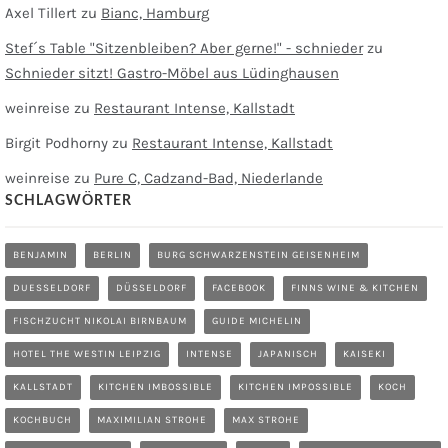
Axel Tillert
zu
Bianc, Hamburg
Stef´s Table "Sitzenbleiben? Aber gerne!" - schnieder
zu
Schnieder sitzt! Gastro-Möbel aus Lüdinghausen
weinreise
zu
Restaurant Intense, Kallstadt
Birgit Podhorny
zu
Restaurant Intense, Kallstadt
weinreise
zu
Pure C, Cadzand-Bad, Niederlande
SCHLAGWÖRTER
BENJAMIN
BERLIN
BURG SCHWARZENSTEIN GEISENHEIM
DUESSELDORF
DÜSSELDORF
FACEBOOK
FINNS WINE & KITCHEN
FISCHZUCHT NIKOLAI BIRNBAUM
GUIDE MICHELIN
HOTEL THE WESTIN LEIPZIG
INTENSE
JAPANISCH
KAISEKI
KALLSTADT
KITCHEN IMBOSSIBLE
KITCHEN IMPOSSIBLE
KOCH
KOCHBUCH
MAXIMILIAN STROHE
MAX STROHE