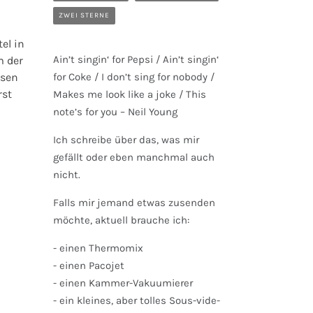
ZWEI STERNE
el in
Ain’t singin‘ for Pepsi / Ain’t singin‘
m der
esen
for Coke / I don’t sing for nobody /
rst
Makes me look like a joke / This
note’s for you – Neil Young
Ich schreibe über das, was mir
gefällt oder eben manchmal auch
nicht.
Falls mir jemand etwas zusenden
möchte, aktuell brauche ich:
- einen Thermomix
- einen Pacojet
- einen Kammer-Vakuumierer
- ein kleines, aber tolles Sous-vide-