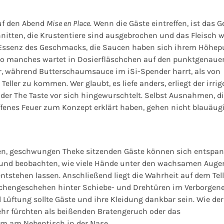
auf den Abend
Mise en Place
. Wenn die Gäste eintreffen, ist das
nitten, die Krustentiere sind ausgebrochen und das Fleisch w
Die Essenz des Geschmacks, die Saucen haben sich ihrem Höhe
 so manches wartet in Dosierfläschchen auf den punktgenaue
r, während Butterschaumsauce im iSi-Spender harrt, als von
ler zu kommen. Wer glaubt, es liefe anders, erliegt der irrig
er The Taste vor sich hingewurschtelt. Selbst Ausnahmen, di
ffenes Feuer zum Konzept erklärt haben, gehen nicht blauäug
n, geschwungen Theke sitzenden Gäste können sich entspan
nd beobachten, wie viele Hände unter den wachsamen Auge
ntstehen lassen. Anschließend liegt die Wahrheit auf dem Tell
üchengeschehen hinter Schiebe- und Drehtüren im Verborgen
 Lüftung sollte Gäste und ihre Kleidung dankbar sein. Wie der
hr fürchten als beißenden Bratengeruch oder das
um am Nebentisch in der Nase