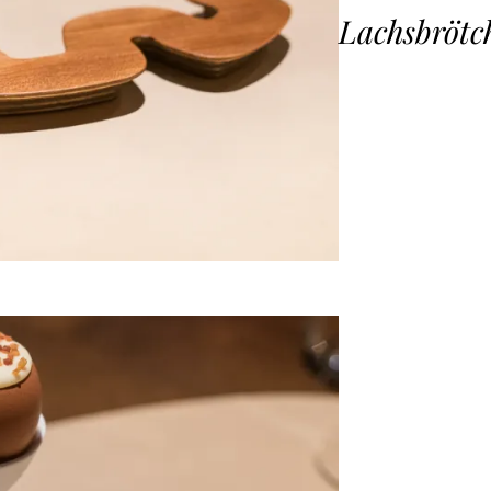
Lachsbrötc