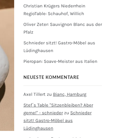
Christian Krügers Niederrhein
RegioTable: Schauhof, Willich
Oliver Zeter: Sauvignon Blanc aus der
Pfalz
Schnieder sitzt! Gastro-Möbel aus
Lüdinghausen
Pieropan: Soave-Meister aus Italien
NEUESTE KOMMENTARE
Axel Tillert
zu
Bianc, Hamburg
Stef´s Table "Sitzenbleiben? Aber
gerne!" - schnieder
zu
Schnieder
sitzt! Gastro-Möbel aus
Lüdinghausen