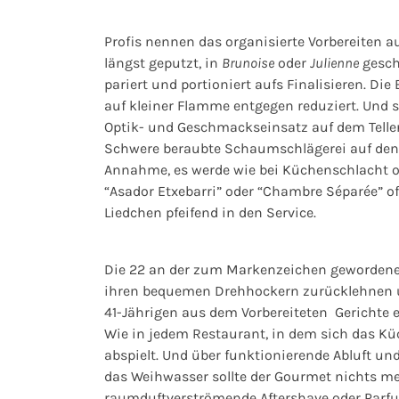
Profis nennen das organisierte Vorbereiten 
längst geputzt, in
Brunoise
oder
Julienne
gesch
pariert und portioniert aufs Finalisieren. 
auf kleiner Flamme entgegen reduziert. Und
Optik- und Geschmackseinsatz auf dem Telle
Schwere beraubte Schaumschlägerei auf den Tel
Annahme, es werde wie bei Küchenschlacht od
“Asador Etxebarri” oder “Chambre Séparée” o
Liedchen pfeifend in den Service.
Die 22 an der zum Markenzeichen gewordene
ihren bequemen Drehhockern zurücklehnen u
41-Jährigen aus dem Vorbereiteten Gerichte e
Wie in jedem Restaurant, in dem sich das K
abspielt. Und über funktionierende Abluft und
das Weihwasser sollte der Gourmet nichts me
raumduftverströmende Aftershave oder Parf