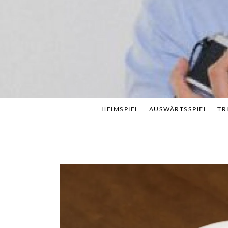
Skip
to
content
HEIMSPIEL
AUSWÄRTSSPIEL
TR