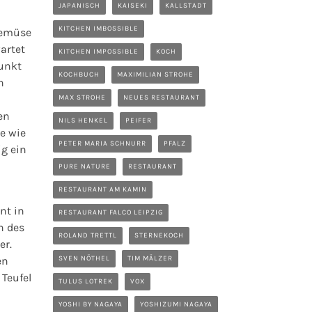
JAPANISCH
KAISEKI
KALLSTADT
KITCHEN IMBOSSIBLE
 Gemüse
artet
KITCHEN IMPOSSIBLE
KOCH
punkt
KOCHBUCH
MAXIMILIAN STROHE
n
MAX STROHE
NEUES RESTAURANT
en
NILS HENKEL
PEIFER
e wie
PETER MARIA SCHNURR
PFALZ
ig ein
PURE NATURE
RESTAURANT
RESTAURANT AM KAMIN
nt in
RESTAURANT FALCO LEIPZIG
n des
ROLAND TRETTL
STERNEKOCH
er.
en
SVEN NÖTHEL
TIM MÄLZER
 Teufel
TULUS LOTREK
VOX
YOSHI BY NAGAYA
YOSHIZUMI NAGAYA