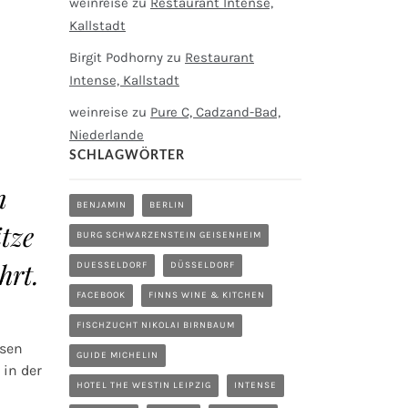
weinreise
zu
Restaurant Intense,
Kallstadt
Birgit Podhorny
zu
Restaurant
Intense, Kallstadt
weinreise
zu
Pure C, Cadzand-Bad,
Niederlande
SCHLAGWÖRTER
n
BENJAMIN
BERLIN
tze
BURG SCHWARZENSTEIN GEISENHEIM
hrt.
DUESSELDORF
DÜSSELDORF
FACEBOOK
FINNS WINE & KITCHEN
FISCHZUCHT NIKOLAI BIRNBAUM
osen
GUIDE MICHELIN
in der
HOTEL THE WESTIN LEIPZIG
INTENSE