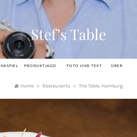
Stef’s Table
INKSPIEL
PRODUKTJAGD
FOTO UND TEXT
ÜBER
Home
»
Restaurants
»
The Table, Hamburg