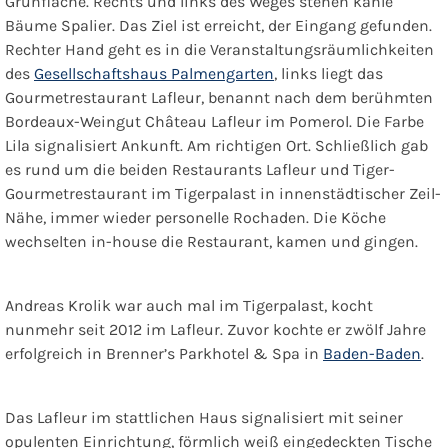
Grünfläche. Rechts und links des Weges stehen kahle
Bäume Spalier. Das Ziel ist erreicht, der Eingang gefunden.
Rechter Hand geht es in die Veranstaltungsräumlichkeiten
des
Gesellschaftshaus Palmengarten
, links liegt das
Gourmetrestaurant
Lafleur
, benannt nach dem berühmten
Bordeaux-Weingut Château Lafleur im Pomerol. Die Farbe
Lila signalisiert Ankunft. Am richtigen Ort. Schließlich gab
es rund um die beiden Restaurants Lafleur und Tiger-
Gourmetrestaurant im Tigerpalast in innenstädtischer Zeil-
Nähe, immer wieder personelle Rochaden. Die Köche
wechselten in-house die Restaurant, kamen und gingen.
Andreas Krolik war auch mal im Tigerpalast, kocht
nunmehr seit 2012 im Lafleur. Zuvor kochte er zwölf Jahre
erfolgreich in Brenner’s Parkhotel & Spa in
Baden-Baden
.
Das Lafleur im stattlichen Haus signalisiert mit seiner
opulenten Einrichtung, förmlich weiß eingedeckten Tische