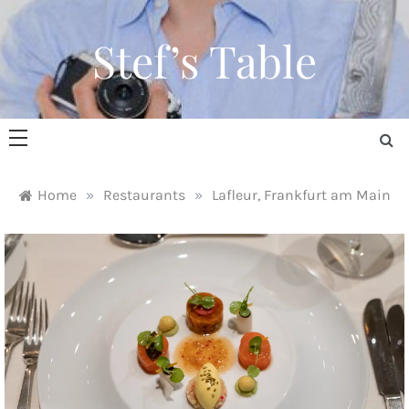
Skip
to
Stef’s Table
content
Home
»
Restaurants
»
Lafleur, Frankfurt am Main