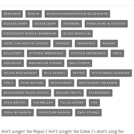
BENJAMIN
BERLIN
BURG SCHWARZENSTEIN GEISENHEIM
DUESSELDORF
DÜSSELDORF
FACEBOOK
FINNS WINE & KITCHEN
FISCHZUCHT NIKOLAI BIRNBAUM
GUIDE MICHELIN
HOTEL THE WESTIN LEIPZIG
INTENSE
JAPANISCH
KAISEKI
KALLSTADT
KITCHEN IMBOSSIBLE
KITCHEN IMPOSSIBLE
KOCH
KOCHBUCH
MAXIMILIAN STROHE
MAX STROHE
NEUES RESTAURANT
NILS HENKEL
PEIFER
PETER MARIA SCHNURR
PFALZ
PURE NATURE
RESTAURANT
RESTAURANT AM KAMIN
RESTAURANT FALCO LEIPZIG
ROLAND TRETTL
STERNEKOCH
SVEN NÖTHEL
TIM MÄLZER
TULUS LOTREK
VOX
YOSHI BY NAGAYA
YOSHIZUMI NAGAYA
ZWEI STERNE
Ain’t singin‘ for Pepsi / Ain’t singin‘ for Coke / I don’t sing for