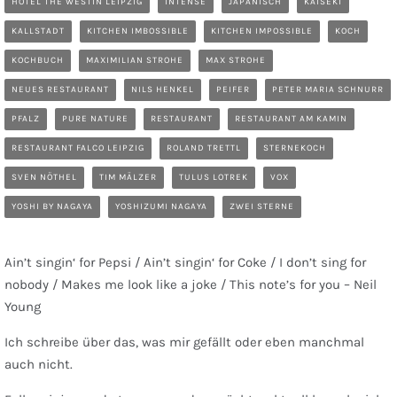
HOTEL THE WESTIN LEIPZIG
INTENSE
JAPANISCH
KAISEKI
KALLSTADT
KITCHEN IMBOSSIBLE
KITCHEN IMPOSSIBLE
KOCH
KOCHBUCH
MAXIMILIAN STROHE
MAX STROHE
NEUES RESTAURANT
NILS HENKEL
PEIFER
PETER MARIA SCHNURR
PFALZ
PURE NATURE
RESTAURANT
RESTAURANT AM KAMIN
RESTAURANT FALCO LEIPZIG
ROLAND TRETTL
STERNEKOCH
SVEN NÖTHEL
TIM MÄLZER
TULUS LOTREK
VOX
YOSHI BY NAGAYA
YOSHIZUMI NAGAYA
ZWEI STERNE
Ain’t singin‘ for Pepsi / Ain’t singin‘ for Coke / I don’t sing for
nobody / Makes me look like a joke / This note’s for you – Neil
Young
Ich schreibe über das, was mir gefällt oder eben manchmal
auch nicht.