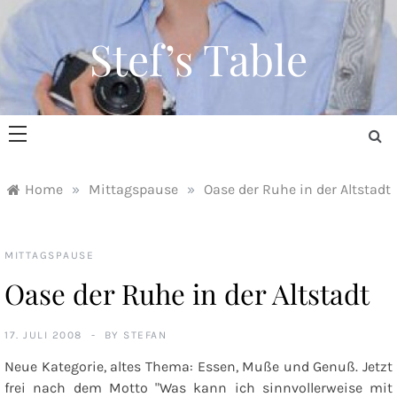
Skip
to
Stef’s Table
content
Home
»
Mittagspause
»
Oase der Ruhe in der Altstadt
MITTAGSPAUSE
Oase der Ruhe in der Altstadt
17. JULI 2008
BY
STEFAN
Neue Kategorie, altes Thema: Essen, Muße und Genuß. Jetzt
frei nach dem Motto "Was kann ich sinnvollerweise mit