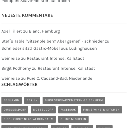
Pieropan: Soave-Meister aus Italien
NEUESTE KOMMENTARE
Axel Tillert
zu
Bianc, Hamburg
Stef´s Table "Sitzenbleiben? Aber gerne!" - schnieder
zu
Schnieder sitzt! Gastro-Möbel aus Lüdinghausen
weinreise
zu
Restaurant Intense, Kallstadt
Birgit Podhorny
zu
Restaurant Intense, Kallstadt
weinreise
zu
Pure C, Cadzand-Bad, Niederlande
SCHLAGWÖRTER
BENJAMIN
BERLIN
BURG SCHWARZENSTEIN GEISENHEIM
DUESSELDORF
DÜSSELDORF
FACEBOOK
FINNS WINE & KITCHEN
FISCHZUCHT NIKOLAI BIRNBAUM
GUIDE MICHELIN