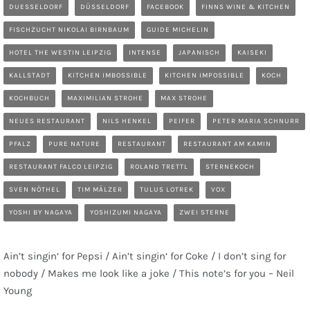
DUESSELDORF
DÜSSELDORF
FACEBOOK
FINNS WINE & KITCHEN
FISCHZUCHT NIKOLAI BIRNBAUM
GUIDE MICHELIN
HOTEL THE WESTIN LEIPZIG
INTENSE
JAPANISCH
KAISEKI
KALLSTADT
KITCHEN IMBOSSIBLE
KITCHEN IMPOSSIBLE
KOCH
KOCHBUCH
MAXIMILIAN STROHE
MAX STROHE
NEUES RESTAURANT
NILS HENKEL
PEIFER
PETER MARIA SCHNURR
PFALZ
PURE NATURE
RESTAURANT
RESTAURANT AM KAMIN
RESTAURANT FALCO LEIPZIG
ROLAND TRETTL
STERNEKOCH
SVEN NÖTHEL
TIM MÄLZER
TULUS LOTREK
VOX
YOSHI BY NAGAYA
YOSHIZUMI NAGAYA
ZWEI STERNE
Ain’t singin‘ for Pepsi / Ain’t singin‘ for Coke / I don’t sing for
nobody / Makes me look like a joke / This note’s for you – Neil
Young