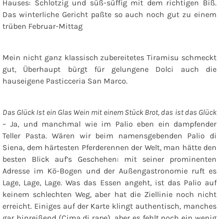
Hauses: Schlotzig und süß-süffig mit dem richtigen Biß.
Das winterliche Gericht paßte so auch noch gut zu einem
trüben Februar-Mittag
Mein nicht ganz klassisch zubereitetes Tiramisu schmeckt
gut, Überhaupt bürgt für gelungene Dolci auch die
hauseigene Pasticceria San Marco.
Das Glück Ist ein Glas Wein mit einem Stück Brot, das ist das Glück
– Ja, und manchmal wie im Palio eben ein dampfender
Teller Pasta. Wären wir beim namensgebenden Palio di
Siena, dem härtesten Pferderennen der Welt, man hätte den
besten Blick auf’s Geschehen: mit seiner prominenten
Adresse im Kö-Bogen und der Außengastronomie ruft es
Lage, Lage, Lage. Was das Essen angeht, ist das Palio auf
keinem schlechten Weg, aber hat die Ziellinie noch nicht
erreicht. Einiges auf der Karte klingt authentisch, manches
gar hinreißend (Cima di rape), aber es fehlt noch ein wenig