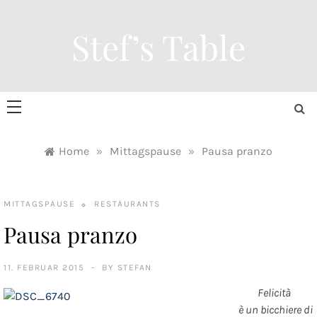
Skip
to
Stef’s Table
content
Home
»
Mittagspause
»
Pausa pranzo
MITTAGSPAUSE
RESTAURANTS
Pausa pranzo
11. FEBRUAR 2015
BY
STEFAN
Felicità
è un bicchiere di