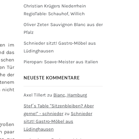
Christian Krügers Niederrhein
RegioTable: Schauhof, Willich
Oliver Zeter: Sauvignon Blanc aus der
Pfalz
Schnieder sitzt! Gastro-Möbel aus
ten im
Lüdinghausen
nd das
ischen
Pieropan: Soave-Meister aus Italien
en Tür
che der
NEUESTE KOMMENTARE
atenem
n nicht
Axel Tillert
zu
Bianc, Hamburg
Stef´s Table "Sitzenbleiben? Aber
gerne!" - schnieder
zu
Schnieder
sitzt! Gastro-Möbel aus
großen
Lüdinghausen
n paar