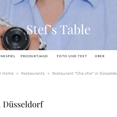
Stef’s Table
INKSPIEL
PRODUKTJAGD
FOTO UND TEXT
ÜBER
Home
»
Restaurants
»
Restaurant “Cha cha” in Düsseldo
n Düsseldorf