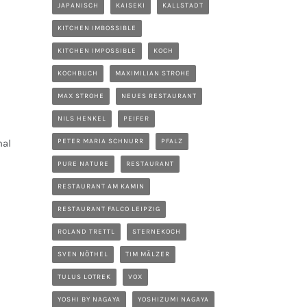
JAPANISCH
KAISEKI
KALLSTADT
KITCHEN IMBOSSIBLE
KITCHEN IMPOSSIBLE
KOCH
KOCHBUCH
MAXIMILIAN STROHE
MAX STROHE
NEUES RESTAURANT
NILS HENKEL
PEIFER
mal
PETER MARIA SCHNURR
PFALZ
PURE NATURE
RESTAURANT
RESTAURANT AM KAMIN
RESTAURANT FALCO LEIPZIG
ROLAND TRETTL
STERNEKOCH
SVEN NÖTHEL
TIM MÄLZER
TULUS LOTREK
VOX
YOSHI BY NAGAYA
YOSHIZUMI NAGAYA