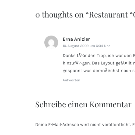
0 thoughts on “
Restaurant “
Erna Anizier
sagt:
10. August 2009 um 6:34 Uhr
Danke fÃ¼r den Tipp, ich war den
hinzufÃ¼gen. Das Layout gefÃ¤llt m
gespannt was demnÃ¤chst noch so t
Antworten
Schreibe einen Kommentar
Deine E-Mail-Adresse wird nicht veröffentlicht.
E