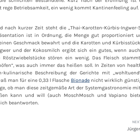
 schlichten Bestandteile. Kurz nach der Eröffnung ist 
cht rege Betriebsamkeit, ein wenig kommt Kantinenfeeling auf.
d nach kurzer Zeit steht die
„Thai-Karotten-Kürbis-Ingwer-
äsentation ist in Ordnung, die Menge gut proportioniert u
seinen Geschmack bewahrt und die Karotten und Kürbisstück
ngwer und der Kokosmilch ergibt sich ein gutes, wenn auch
e Röstzwiebelstücke stören ein wenig. Das Fleisch stamm
höfen“, was auch immer das heißen soll. In Zeiten von healt
h-kulinarische Beschreibung der Gerichte mit „wohltuend
Daß man für eine 0,33 l Flasche
Bionade
nicht wirklich günsti
age, ob man diese zeitgemäße Art der Systemgastronomie mit
eißen kann und will (auch MoschMosch und Vapiano biet
sich beantworten.
Jürge