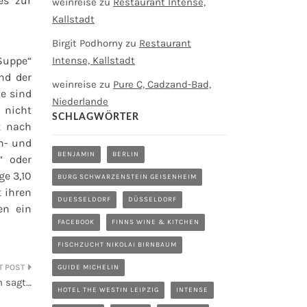
es zur
weinreise
zu
Restaurant Intense,
Kallstadt
Birgit Podhorny
zu
Restaurant
Suppe“
Intense, Kallstadt
nd der
weinreise
zu
Pure C, Cadzand-Bad,
e sind
Niederlande
 nicht
SCHLAGWÖRTER
t nach
h- und
BENJAMIN
BERLIN
“ oder
ge 3,10
BURG SCHWARZENSTEIN GEISENHEIM
 ihren
DUESSELDORF
DÜSSELDORF
en ein
FACEBOOK
FINNS WINE & KITCHEN
FISCHZUCHT NIKOLAI BIRNBAUM
GUIDE MICHELIN
n sagt…
HOTEL THE WESTIN LEIPZIG
INTENSE