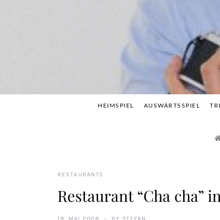
Skip
to
content
HEIMSPIEL
AUSWÄRTSSPIEL
TR
RESTAURANTS
Restaurant “Cha cha” i
19. MAI 2008
BY
STEFAN