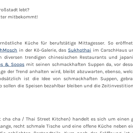
oßstadt lebt?
tzter mitbekommt!
fernöstliche Küche für berufstätige Mittagesser. So eröffne
hMosch
in der Kö-Galerie, das
Sukhothai
im CarschHaus u
 diversen trendigen chinesischen Restaurants und japan
es & Soops
mit seinen schmackhaften Suppen da, vor dess
ge der Trend anhalten wird, bleibt abzuwarten, ebenso, wel
ndsätzlich ist die Idee von schmackhaften Suppen, gebr
 sollen die Speisen bezahlbar bleiben und die Zeitinvestitio
t cha cha / Thai Street Kitchen) handelt es sich um einen 
nge, recht schmale Tische und eine offene Küche neben ei