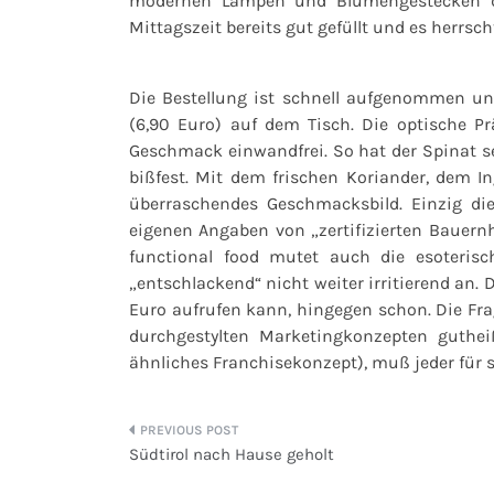
modernen Lampen und Blumengestecken die
Mittagszeit bereits gut gefüllt und es herrs
Die Bestellung ist schnell aufgenommen un
(6,90 Euro) auf dem Tisch. Die optische Pr
Geschmack einwandfrei. So hat der Spinat 
bißfest. Mit dem frischen Koriander, dem I
überraschendes Geschmacksbild. Einzig di
eigenen Angaben von „zertifizierten Bauern
functional food mutet auch die esoterisc
„entschlackend“ nicht weiter irritierend an. 
Euro aufrufen kann, hingegen schon. Die Fr
durchgestylten Marketingkonzepten guth
ähnliches Franchisekonzept), muß jeder für 
Beitragsnavigation
Südtirol nach Hause geholt