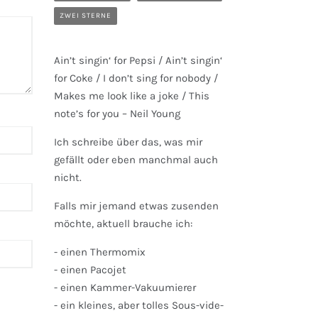
ZWEI STERNE
Ain’t singin‘ for Pepsi / Ain’t singin‘
for Coke / I don’t sing for nobody /
Makes me look like a joke / This
note’s for you – Neil Young
Ich schreibe über das, was mir
gefällt oder eben manchmal auch
nicht.
Falls mir jemand etwas zusenden
möchte, aktuell brauche ich:
- einen Thermomix
- einen Pacojet
- einen Kammer-Vakuumierer
- ein kleines, aber tolles Sous-vide-