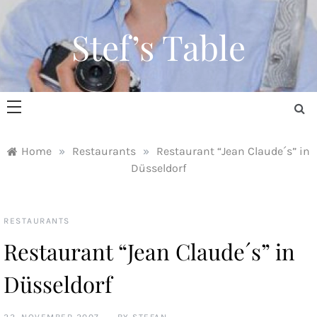
Skip
to
Stef’s Table
content
Home
»
Restaurants
»
Restaurant “Jean Claude´s” in
Düsseldorf
RESTAURANTS
Restaurant “Jean Claude´s” in
Düsseldorf
22. NOVEMBER 2007
BY
STEFAN