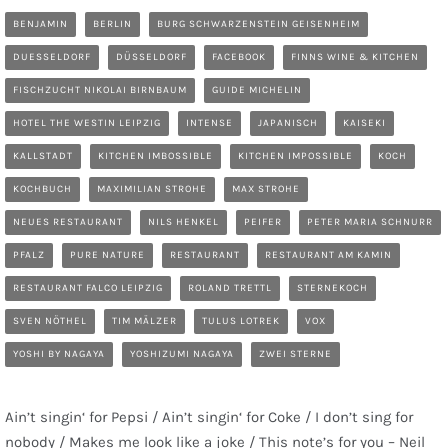
BENJAMIN
BERLIN
BURG SCHWARZENSTEIN GEISENHEIM
DUESSELDORF
DÜSSELDORF
FACEBOOK
FINNS WINE & KITCHEN
FISCHZUCHT NIKOLAI BIRNBAUM
GUIDE MICHELIN
HOTEL THE WESTIN LEIPZIG
INTENSE
JAPANISCH
KAISEKI
KALLSTADT
KITCHEN IMBOSSIBLE
KITCHEN IMPOSSIBLE
KOCH
KOCHBUCH
MAXIMILIAN STROHE
MAX STROHE
NEUES RESTAURANT
NILS HENKEL
PEIFER
PETER MARIA SCHNURR
PFALZ
PURE NATURE
RESTAURANT
RESTAURANT AM KAMIN
RESTAURANT FALCO LEIPZIG
ROLAND TRETTL
STERNEKOCH
SVEN NÖTHEL
TIM MÄLZER
TULUS LOTREK
VOX
YOSHI BY NAGAYA
YOSHIZUMI NAGAYA
ZWEI STERNE
Ain’t singin‘ for Pepsi / Ain’t singin‘ for Coke / I don’t sing for
nobody / Makes me look like a joke / This note’s for you – Neil