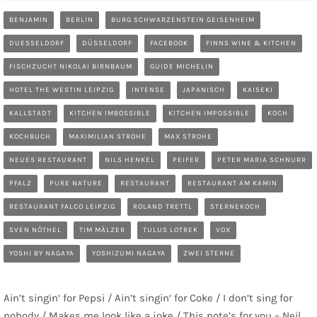
BENJAMIN
BERLIN
BURG SCHWARZENSTEIN GEISENHEIM
DUESSELDORF
DÜSSELDORF
FACEBOOK
FINNS WINE & KITCHEN
FISCHZUCHT NIKOLAI BIRNBAUM
GUIDE MICHELIN
HOTEL THE WESTIN LEIPZIG
INTENSE
JAPANISCH
KAISEKI
KALLSTADT
KITCHEN IMBOSSIBLE
KITCHEN IMPOSSIBLE
KOCH
KOCHBUCH
MAXIMILIAN STROHE
MAX STROHE
NEUES RESTAURANT
NILS HENKEL
PEIFER
PETER MARIA SCHNURR
PFALZ
PURE NATURE
RESTAURANT
RESTAURANT AM KAMIN
RESTAURANT FALCO LEIPZIG
ROLAND TRETTL
STERNEKOCH
SVEN NÖTHEL
TIM MÄLZER
TULUS LOTREK
VOX
YOSHI BY NAGAYA
YOSHIZUMI NAGAYA
ZWEI STERNE
Ain’t singin‘ for Pepsi / Ain’t singin‘ for Coke / I don’t sing for
nobody / Makes me look like a joke / This note’s for you – Neil