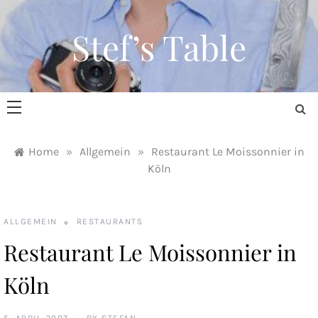
Skip
to
Stef’s Table
content
Home
»
Allgemein
»
Restaurant Le Moissonnier in
Köln
ALLGEMEIN
RESTAURANTS
Restaurant Le Moissonnier in
Köln
5. APRIL 2007
BY
STEFAN