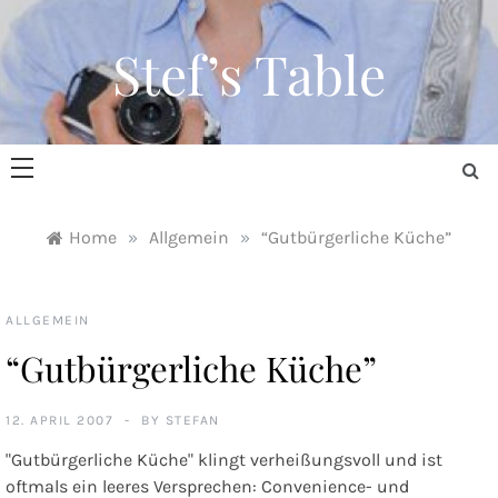
Skip
to
Stef’s Table
content
Home
»
Allgemein
»
“Gutbürgerliche Küche”
ALLGEMEIN
“Gutbürgerliche Küche”
12. APRIL 2007
BY
STEFAN
"Gutbürgerliche Küche" klingt verheißungsvoll und ist
oftmals ein leeres Versprechen: Convenience- und