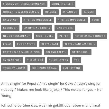
FISCHZUCHT NIKOLAI BIRNBAUM
GUIDE MICHELIN
HOTEL THE WESTIN LEIPZIG
INTENSE
JAPANISCH
KAISEKI
KALLSTADT
KITCHEN IMBOSSIBLE
KITCHEN IMPOSSIBLE
KOCH
KOCHBUCH
MAXIMILIAN STROHE
MAX STROHE
NEUES RESTAURANT
NILS HENKEL
PEIFER
PETER MARIA SCHNURR
PFALZ
PURE NATURE
RESTAURANT
RESTAURANT AM KAMIN
RESTAURANT FALCO LEIPZIG
ROLAND TRETTL
STERNEKOCH
SVEN NÖTHEL
TIM MÄLZER
TULUS LOTREK
VOX
YOSHI BY NAGAYA
YOSHIZUMI NAGAYA
ZWEI STERNE
Ain’t singin‘ for Pepsi / Ain’t singin‘ for Coke / I don’t sing for
nobody / Makes me look like a joke / This note’s for you – Neil
Young
Ich schreibe über das, was mir gefällt oder eben manchmal