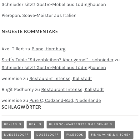
Schnieder sitzt! Gastro-Möbel aus Lüdinghausen
Pieropan: Soave-Meister aus Italien
NEUESTE KOMMENTARE
Axel Tillert
zu
Bianc, Hamburg
Stef´s Table "Sitzenbleiben? Aber gerne!" - schnieder
zu
Schnieder sitzt! Gastro-Möbel aus Lüdinghausen
weinreise
zu
Restaurant Intense, Kallstadt
Birgit Podhorny
zu
Restaurant Intense, Kallstadt
weinreise
zu
Pure C, Cadzand-Bad, Niederlande
SCHLAGWÖRTER
BENJAMIN
BERLIN
BURG SCHWARZENSTEIN GEISENHEIM
DUESSELDORF
DÜSSELDORF
FACEBOOK
FINNS WINE & KITCHEN