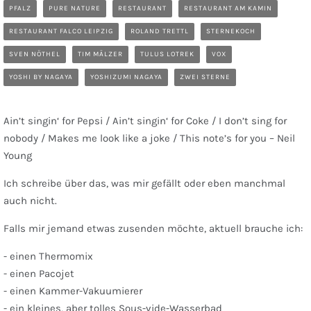
PFALZ
PURE NATURE
RESTAURANT
RESTAURANT AM KAMIN
RESTAURANT FALCO LEIPZIG
ROLAND TRETTL
STERNEKOCH
SVEN NÖTHEL
TIM MÄLZER
TULUS LOTREK
VOX
YOSHI BY NAGAYA
YOSHIZUMI NAGAYA
ZWEI STERNE
Ain’t singin‘ for Pepsi / Ain’t singin‘ for Coke / I don’t sing for
nobody / Makes me look like a joke / This note’s for you – Neil
Young
Ich schreibe über das, was mir gefällt oder eben manchmal
auch nicht.
Falls mir jemand etwas zusenden möchte, aktuell brauche ich:
- einen Thermomix
- einen Pacojet
- einen Kammer-Vakuumierer
- ein kleines, aber tolles Sous-vide-Wasserbad