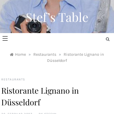
Skip
to
Stef’s Table
content
Home
»
Restaurants
»
Ristorante Lignano in
Düsseldorf
RESTAURANTS
Ristorante Lignano in
Düsseldorf
26. FEBRUAR 2007
BY
STEFAN