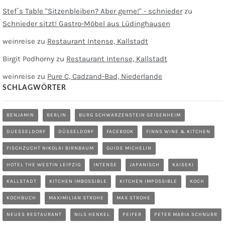
Stef´s Table "Sitzenbleiben? Aber gerne!" - schnieder
zu
Schnieder sitzt! Gastro-Möbel aus Lüdinghausen
weinreise
zu
Restaurant Intense, Kallstadt
Birgit Podhorny
zu
Restaurant Intense, Kallstadt
weinreise
zu
Pure C, Cadzand-Bad, Niederlande
SCHLAGWÖRTER
BENJAMIN
BERLIN
BURG SCHWARZENSTEIN GEISENHEIM
DUESSELDORF
DÜSSELDORF
FACEBOOK
FINNS WINE & KITCHEN
FISCHZUCHT NIKOLAI BIRNBAUM
GUIDE MICHELIN
HOTEL THE WESTIN LEIPZIG
INTENSE
JAPANISCH
KAISEKI
KALLSTADT
KITCHEN IMBOSSIBLE
KITCHEN IMPOSSIBLE
KOCH
KOCHBUCH
MAXIMILIAN STROHE
MAX STROHE
NEUES RESTAURANT
NILS HENKEL
PEIFER
PETER MARIA SCHNURR