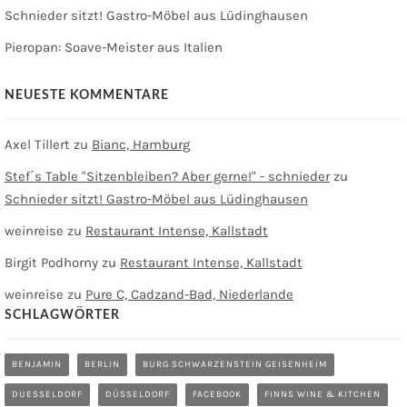
Schnieder sitzt! Gastro-Möbel aus Lüdinghausen
Pieropan: Soave-Meister aus Italien
NEUESTE KOMMENTARE
Axel Tillert
zu
Bianc, Hamburg
Stef´s Table "Sitzenbleiben? Aber gerne!" - schnieder
zu
Schnieder sitzt! Gastro-Möbel aus Lüdinghausen
weinreise
zu
Restaurant Intense, Kallstadt
Birgit Podhorny
zu
Restaurant Intense, Kallstadt
weinreise
zu
Pure C, Cadzand-Bad, Niederlande
SCHLAGWÖRTER
BENJAMIN
BERLIN
BURG SCHWARZENSTEIN GEISENHEIM
DUESSELDORF
DÜSSELDORF
FACEBOOK
FINNS WINE & KITCHEN