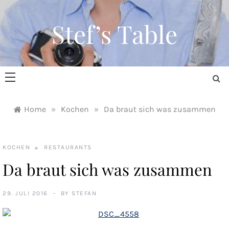
Skip
to
Stef’s Table
content
Home
»
Kochen
»
Da braut sich was zusammen
KOCHEN
RESTAURANTS
Da braut sich was zusammen
29. JULI 2016
BY
STEFAN