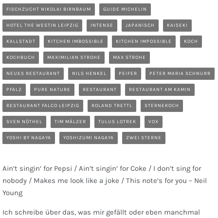
FISCHZUCHT NIKOLAI BIRNBAUM
GUIDE MICHELIN
HOTEL THE WESTIN LEIPZIG
INTENSE
JAPANISCH
KAISEKI
KALLSTADT
KITCHEN IMBOSSIBLE
KITCHEN IMPOSSIBLE
KOCH
KOCHBUCH
MAXIMILIAN STROHE
MAX STROHE
NEUES RESTAURANT
NILS HENKEL
PEIFER
PETER MARIA SCHNURR
PFALZ
PURE NATURE
RESTAURANT
RESTAURANT AM KAMIN
RESTAURANT FALCO LEIPZIG
ROLAND TRETTL
STERNEKOCH
SVEN NÖTHEL
TIM MÄLZER
TULUS LOTREK
VOX
YOSHI BY NAGAYA
YOSHIZUMI NAGAYA
ZWEI STERNE
Ain’t singin‘ for Pepsi / Ain’t singin‘ for Coke / I don’t sing for
nobody / Makes me look like a joke / This note’s for you – Neil
Young
Ich schreibe über das, was mir gefällt oder eben manchmal