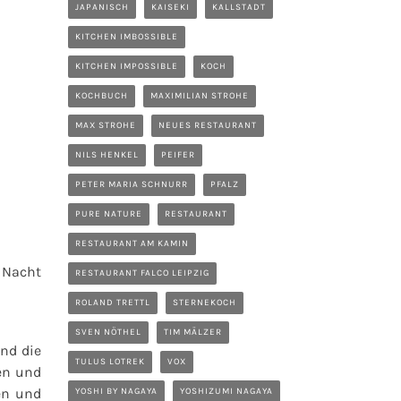
JAPANISCH
KAISEKI
KALLSTADT
KITCHEN IMBOSSIBLE
KITCHEN IMPOSSIBLE
KOCH
KOCHBUCH
MAXIMILIAN STROHE
MAX STROHE
NEUES RESTAURANT
NILS HENKEL
PEIFER
PETER MARIA SCHNURR
PFALZ
PURE NATURE
RESTAURANT
RESTAURANT AM KAMIN
 Nacht
RESTAURANT FALCO LEIPZIG
ROLAND TRETTL
STERNEKOCH
SVEN NÖTHEL
TIM MÄLZER
nd die
TULUS LOTREK
VOX
ren und
en und
YOSHI BY NAGAYA
YOSHIZUMI NAGAYA