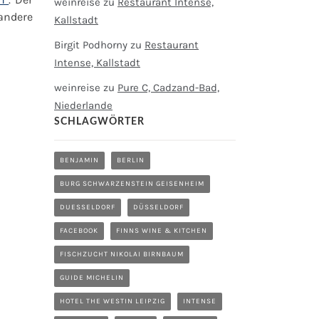
weinreise
zu
Restaurant Intense,
andere
Kallstadt
Birgit Podhorny
zu
Restaurant
Intense, Kallstadt
weinreise
zu
Pure C, Cadzand-Bad,
Niederlande
SCHLAGWÖRTER
BENJAMIN
BERLIN
BURG SCHWARZENSTEIN GEISENHEIM
DUESSELDORF
DÜSSELDORF
FACEBOOK
FINNS WINE & KITCHEN
FISCHZUCHT NIKOLAI BIRNBAUM
GUIDE MICHELIN
HOTEL THE WESTIN LEIPZIG
INTENSE