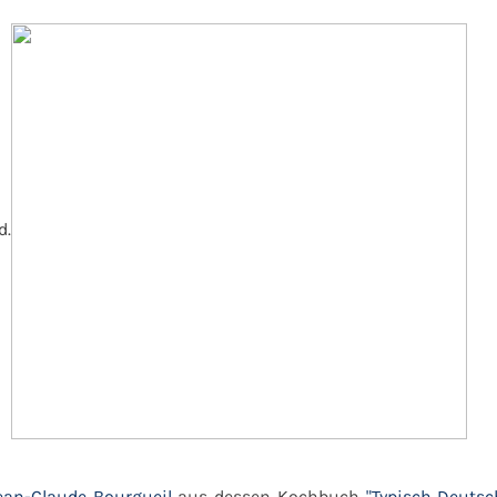
d.
ean-Claude Bourgueil
aus dessen Kochbuch
"Typisch Deutsc