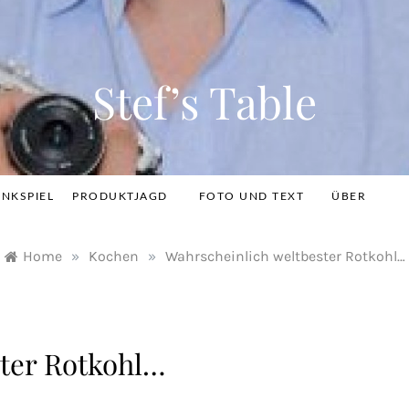
Stef’s Table
INKSPIEL
PRODUKTJAGD
FOTO UND TEXT
ÜBER
Home
»
Kochen
»
Wahrscheinlich weltbester Rotkohl…
ster Rotkohl…