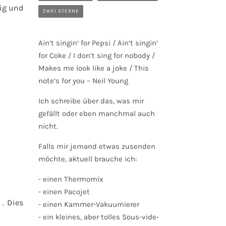
tig und
ZWEI STERNE
Ain’t singin‘ for Pepsi / Ain’t singin‘
for Coke / I don’t sing for nobody /
Makes me look like a joke / This
note’s for you – Neil Young
Ich schreibe über das, was mir
gefällt oder eben manchmal auch
nicht.
Falls mir jemand etwas zusenden
möchte, aktuell brauche ich:
- einen Thermomix
- einen Pacojet
. Dies
- einen Kammer-Vakuumierer
- ein kleines, aber tolles Sous-vide-