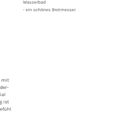
Wasserbad
- ein schönes Brotmesser
 mit
der-
ial
g ist
Gefühl