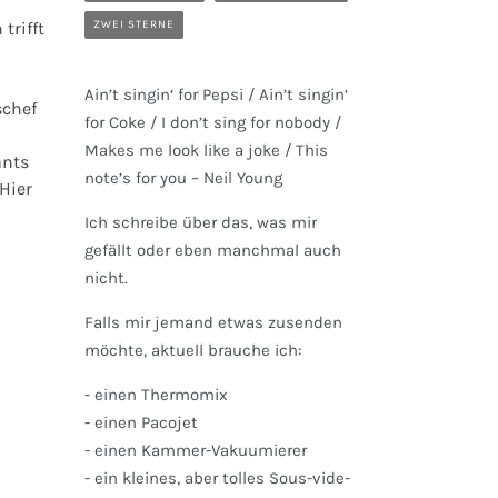
trifft
ZWEI STERNE
Ain’t singin‘ for Pepsi / Ain’t singin‘
schef
for Coke / I don’t sing for nobody /
Makes me look like a joke / This
ants
note’s for you – Neil Young
Hier
Ich schreibe über das, was mir
gefällt oder eben manchmal auch
nicht.
Falls mir jemand etwas zusenden
möchte, aktuell brauche ich:
- einen Thermomix
- einen Pacojet
- einen Kammer-Vakuumierer
- ein kleines, aber tolles Sous-vide-