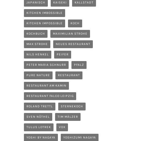
JAPANISCH
KAISEKI
KALLSTADT
KITCHEN IMBOSSIBLE
KITCHEN IMPOSSIBLE
KOCH
KOCHBUCH
MAXIMILIAN STROHE
MAX STROHE
NEUES RESTAURANT
NILS HENKEL
PEIFER
PETER MARIA SCHNURR
PFALZ
PURE NATURE
RESTAURANT
RESTAURANT AM KAMIN
RESTAURANT FALCO LEIPZIG
ROLAND TRETTL
STERNEKOCH
SVEN NÖTHEL
TIM MÄLZER
TULUS LOTREK
VOX
YOSHI BY NAGAYA
YOSHIZUMI NAGAYA