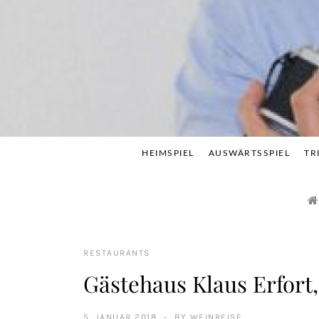
Skip
to
content
HEIMSPIEL
AUSWÄRTSSPIEL
TR
RESTAURANTS
Gästehaus Klaus Erfort
5. JANUAR 2018
BY
WEINREISE