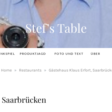
Stef’s Table
INKSPIEL
PRODUKTJAGD
FOTO UND TEXT
ÜBER
Home
»
Restaurants
»
Gästehaus Klaus Erfort, Saarbrüc
, Saarbrücken