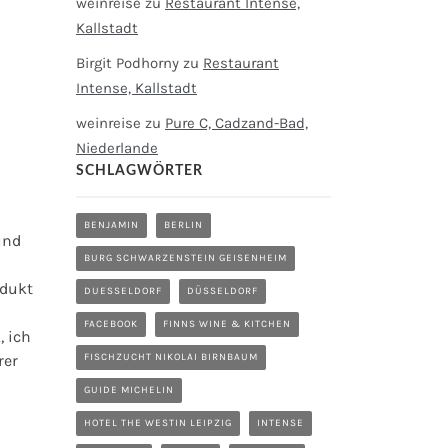
weinreise
zu
Restaurant Intense,
Kallstadt
Birgit Podhorny
zu
Restaurant
Intense, Kallstadt
weinreise
zu
Pure C, Cadzand-Bad,
Niederlande
SCHLAGWÖRTER
BENJAMIN
BERLIN
und
BURG SCHWARZENSTEIN GEISENHEIM
odukt
DUESSELDORF
DÜSSELDORF
FACEBOOK
FINNS WINE & KITCHEN
, ich
FISCHZUCHT NIKOLAI BIRNBAUM
rer
GUIDE MICHELIN
HOTEL THE WESTIN LEIPZIG
INTENSE