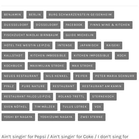
BENJAMIN
BERLIN
BURG SCHWARZENSTEIN GEISENHEIM
DUESSELDORF
DÜSSELDORF
FACEBOOK
FINNS WINE & KITCHEN
FISCHZUCHT NIKOLAI BIRNBAUM
GUIDE MICHELIN
HOTEL THE WESTIN LEIPZIG
INTENSE
JAPANISCH
KAISEKI
KALLSTADT
KITCHEN IMBOSSIBLE
KITCHEN IMPOSSIBLE
KOCH
KOCHBUCH
MAXIMILIAN STROHE
MAX STROHE
NEUES RESTAURANT
NILS HENKEL
PEIFER
PETER MARIA SCHNURR
PFALZ
PURE NATURE
RESTAURANT
RESTAURANT AM KAMIN
RESTAURANT FALCO LEIPZIG
ROLAND TRETTL
STERNEKOCH
SVEN NÖTHEL
TIM MÄLZER
TULUS LOTREK
VOX
YOSHI BY NAGAYA
YOSHIZUMI NAGAYA
ZWEI STERNE
Ain’t singin‘ for Pepsi / Ain’t singin‘ for Coke / I don’t sing for