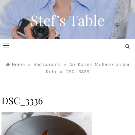
Skip
to
Stef’s Table
content
Home
»
Restaurants
»
Am Kamin, Mülheim an der
Ruhr
»
DSC_3336
DSC_3336