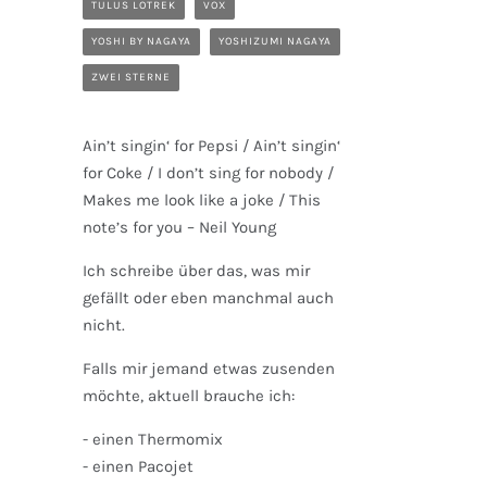
TULUS LOTREK
VOX
YOSHI BY NAGAYA
YOSHIZUMI NAGAYA
ZWEI STERNE
Ain’t singin‘ for Pepsi / Ain’t singin‘
for Coke / I don’t sing for nobody /
Makes me look like a joke / This
note’s for you – Neil Young
Ich schreibe über das, was mir
gefällt oder eben manchmal auch
nicht.
Falls mir jemand etwas zusenden
möchte, aktuell brauche ich:
- einen Thermomix
- einen Pacojet