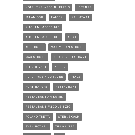
HOTEL THE WESTIN LEIPZIG
INTENSE
JAPANISCH
KAISEKI
KALLSTADT
KITCHEN IMBOSSIBLE
KITCHEN IMPOSSIBLE
KOCH
KOCHBUCH
MAXIMILIAN STROHE
MAX STROHE
NEUES RESTAURANT
NILS HENKEL
PEIFER
PETER MARIA SCHNURR
PFALZ
PURE NATURE
RESTAURANT
RESTAURANT AM KAMIN
RESTAURANT FALCO LEIPZIG
ROLAND TRETTL
STERNEKOCH
SVEN NÖTHEL
TIM MÄLZER