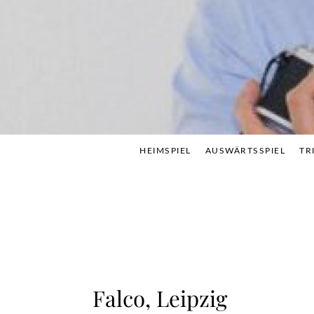
Skip
to
content
HEIMSPIEL
AUSWÄRTSSPIEL
TR
Falco, Leipzig