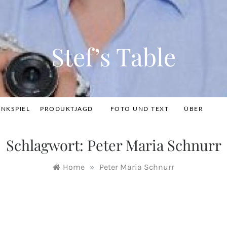
Stef’s Table
INKSPIEL
PRODUKTJAGD
FOTO UND TEXT
ÜBER
Schlagwort:
Peter Maria Schnurr
Home
»
Peter Maria Schnurr