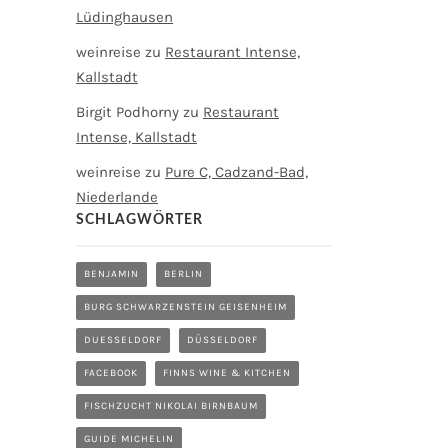
Lüdinghausen
weinreise
zu
Restaurant Intense,
Kallstadt
Birgit Podhorny
zu
Restaurant
Intense, Kallstadt
weinreise
zu
Pure C, Cadzand-Bad,
Niederlande
SCHLAGWÖRTER
BENJAMIN
BERLIN
BURG SCHWARZENSTEIN GEISENHEIM
DUESSELDORF
DÜSSELDORF
FACEBOOK
FINNS WINE & KITCHEN
FISCHZUCHT NIKOLAI BIRNBAUM
GUIDE MICHELIN