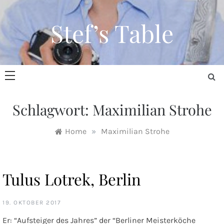
Skip
to
Stef’s Table
content
Schlagwort:
Maximilian Strohe
Home
»
Maximilian Strohe
Tulus Lotrek, Berlin
19. OKTOBER 2017
Er: “Aufsteiger des Jahres” der “Berliner Meisterköche