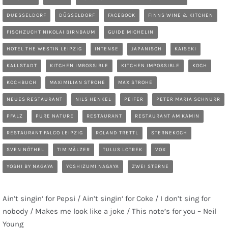
DUESSELDORF
DÜSSELDORF
FACEBOOK
FINNS WINE & KITCHEN
FISCHZUCHT NIKOLAI BIRNBAUM
GUIDE MICHELIN
HOTEL THE WESTIN LEIPZIG
INTENSE
JAPANISCH
KAISEKI
KALLSTADT
KITCHEN IMBOSSIBLE
KITCHEN IMPOSSIBLE
KOCH
KOCHBUCH
MAXIMILIAN STROHE
MAX STROHE
NEUES RESTAURANT
NILS HENKEL
PEIFER
PETER MARIA SCHNURR
PFALZ
PURE NATURE
RESTAURANT
RESTAURANT AM KAMIN
RESTAURANT FALCO LEIPZIG
ROLAND TRETTL
STERNEKOCH
SVEN NÖTHEL
TIM MÄLZER
TULUS LOTREK
VOX
YOSHI BY NAGAYA
YOSHIZUMI NAGAYA
ZWEI STERNE
Ain’t singin‘ for Pepsi / Ain’t singin‘ for Coke / I don’t sing for
nobody / Makes me look like a joke / This note’s for you – Neil
Young