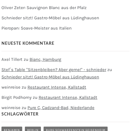
Oliver Zeter: Sauvignon Blanc aus der Pfalz
Schnieder sitzt! Gastro-Möbel aus Lüdinghausen
Pieropan: Soave-Meister aus Italien
NEUESTE KOMMENTARE
Axel Tillert
zu
Bianc, Hamburg
Stef´s Table "Sitzenbleiben? Aber gerne!" - schnieder
zu
Schnieder sitzt! Gastro-Möbel aus Lüdinghausen
weinreise
zu
Restaurant Intense, Kallstadt
Birgit Podhorny
zu
Restaurant Intense, Kallstadt
weinreise
zu
Pure C, Cadzand-Bad, Niederlande
SCHLAGWÖRTER
BENJAMIN
BERLIN
BURG SCHWARZENSTEIN GEISENHEIM