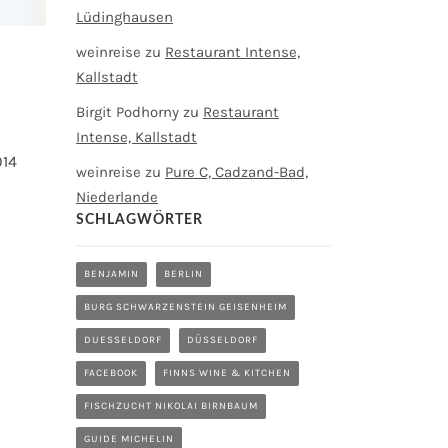
Lüdinghausen
weinreise
zu
Restaurant Intense,
Kallstadt
Birgit Podhorny
zu
Restaurant
Intense, Kallstadt
014
weinreise
zu
Pure C, Cadzand-Bad,
Niederlande
SCHLAGWÖRTER
BENJAMIN
BERLIN
BURG SCHWARZENSTEIN GEISENHEIM
DUESSELDORF
DÜSSELDORF
FACEBOOK
FINNS WINE & KITCHEN
FISCHZUCHT NIKOLAI BIRNBAUM
GUIDE MICHELIN