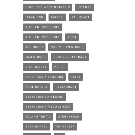
HOTEL THE WESTIN LEIPZIG
INTENSE
JAPANISCH
KAISEKI
KALLSTADT
KITCHEN IMBOSSIBLE
KITCHEN IMPOSSIBLE
KOCH
KOCHBUCH
MAXIMILIAN STROHE
MAX STROHE
NEUES RESTAURANT
NILS HENKEL
PEIFER
PETER MARIA SCHNURR
PFALZ
PURE NATURE
RESTAURANT
RESTAURANT AM KAMIN
RESTAURANT FALCO LEIPZIG
ROLAND TRETTL
STERNEKOCH
SVEN NÖTHEL
TIM MÄLZER