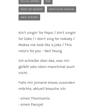
TULUS LOTREK
VOX
YOSHI BY NAGAYA
YOSHIZUMI NAGAYA
ZWEI STERNE
Ain’t singin‘ for Pepsi / Ain’t singin‘
for Coke / I don’t sing for nobody /
Makes me look like a joke / This
note’s for you – Neil Young
Ich schreibe über das, was mir
gefällt oder eben manchmal auch
nicht.
Falls mir jemand etwas zusenden
möchte, aktuell brauche ich:
- einen Thermomix
- einen Pacojet