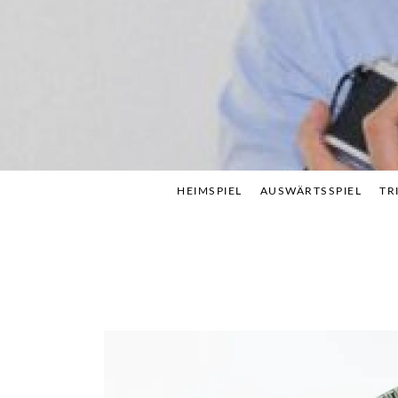
Skip
to
content
HEIMSPIEL
AUSWÄRTSSPIEL
TR