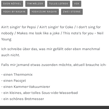
SVEN NÖTHEL
TIM MÄLZER
TULUS LOTREK
VOX
YOSHI BY NAGAYA
YOSHIZUMI NAGAYA
ZWEI STERNE
Ain’t singin‘ for Pepsi / Ain’t singin‘ for Coke / I don’t sing for
nobody / Makes me look like a joke / This note’s for you – Neil
Young
Ich schreibe über das, was mir gefällt oder eben manchmal
auch nicht.
Falls mir jemand etwas zusenden möchte, aktuell brauche ich:
- einen Thermomix
- einen Pacojet
- einen Kammer-Vakuumierer
- ein kleines, aber tolles Sous-vide-Wasserbad
- ein schönes Brotmesser