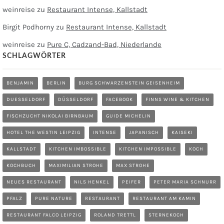
weinreise
zu
Restaurant Intense, Kallstadt
Birgit Podhorny
zu
Restaurant Intense, Kallstadt
weinreise
zu
Pure C, Cadzand-Bad, Niederlande
SCHLAGWÖRTER
BENJAMIN
BERLIN
BURG SCHWARZENSTEIN GEISENHEIM
DUESSELDORF
DÜSSELDORF
FACEBOOK
FINNS WINE & KITCHEN
FISCHZUCHT NIKOLAI BIRNBAUM
GUIDE MICHELIN
HOTEL THE WESTIN LEIPZIG
INTENSE
JAPANISCH
KAISEKI
KALLSTADT
KITCHEN IMBOSSIBLE
KITCHEN IMPOSSIBLE
KOCH
KOCHBUCH
MAXIMILIAN STROHE
MAX STROHE
NEUES RESTAURANT
NILS HENKEL
PEIFER
PETER MARIA SCHNURR
PFALZ
PURE NATURE
RESTAURANT
RESTAURANT AM KAMIN
RESTAURANT FALCO LEIPZIG
ROLAND TRETTL
STERNEKOCH