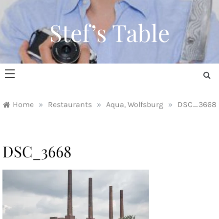
Skip
to
Stef’s Table
content
Home
»
Restaurants
»
Aqua, Wolfsburg
»
DSC_3668
DSC_3668