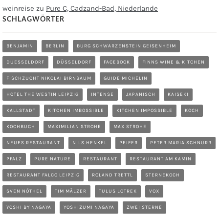
weinreise
zu
Pure C, Cadzand-Bad, Niederlande
SCHLAGWÖRTER
BENJAMIN
BERLIN
BURG SCHWARZENSTEIN GEISENHEIM
DUESSELDORF
DÜSSELDORF
FACEBOOK
FINNS WINE & KITCHEN
FISCHZUCHT NIKOLAI BIRNBAUM
GUIDE MICHELIN
HOTEL THE WESTIN LEIPZIG
INTENSE
JAPANISCH
KAISEKI
KALLSTADT
KITCHEN IMBOSSIBLE
KITCHEN IMPOSSIBLE
KOCH
KOCHBUCH
MAXIMILIAN STROHE
MAX STROHE
NEUES RESTAURANT
NILS HENKEL
PEIFER
PETER MARIA SCHNURR
PFALZ
PURE NATURE
RESTAURANT
RESTAURANT AM KAMIN
RESTAURANT FALCO LEIPZIG
ROLAND TRETTL
STERNEKOCH
SVEN NÖTHEL
TIM MÄLZER
TULUS LOTREK
VOX
YOSHI BY NAGAYA
YOSHIZUMI NAGAYA
ZWEI STERNE