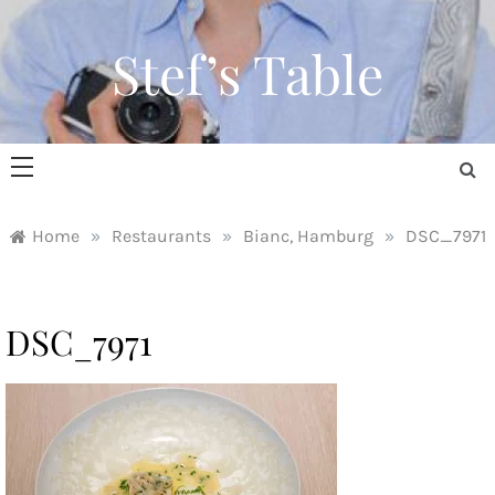
Skip
to
Stef’s Table
content
Home
»
Restaurants
»
Bianc, Hamburg
»
DSC_7971
DSC_7971