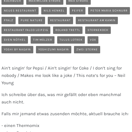
KOCHBUCH
MAXIMILIAN STROHE
MAX STROHE
NEUES RESTAURANT
NILS HENKEL
PEIFER
PETER MARIA SCHNURR
PFALZ
PURE NATURE
RESTAURANT
RESTAURANT AM KAMIN
RESTAURANT FALCO LEIPZIG
ROLAND TRETTL
STERNEKOCH
SVEN NÖTHEL
TIM MÄLZER
TULUS LOTREK
VOX
YOSHI BY NAGAYA
YOSHIZUMI NAGAYA
ZWEI STERNE
Ain’t singin‘ for Pepsi / Ain’t singin‘ for Coke / I don’t sing for
nobody / Makes me look like a joke / This note’s for you – Neil
Young
Ich schreibe über das, was mir gefällt oder eben manchmal
auch nicht.
Falls mir jemand etwas zusenden möchte, aktuell brauche ich:
- einen Thermomix