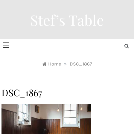
Skip
to
Stef’s Table
content
Home
»
DSC_1867
DSC_1867