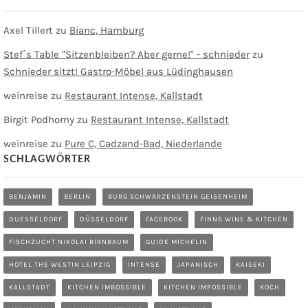
Axel Tillert
zu
Bianc, Hamburg
Stef´s Table "Sitzenbleiben? Aber gerne!" - schnieder
zu
Schnieder sitzt! Gastro-Möbel aus Lüdinghausen
weinreise
zu
Restaurant Intense, Kallstadt
Birgit Podhorny
zu
Restaurant Intense, Kallstadt
weinreise
zu
Pure C, Cadzand-Bad, Niederlande
SCHLAGWÖRTER
BENJAMIN
BERLIN
BURG SCHWARZENSTEIN GEISENHEIM
DUESSELDORF
DÜSSELDORF
FACEBOOK
FINNS WINE & KITCHEN
FISCHZUCHT NIKOLAI BIRNBAUM
GUIDE MICHELIN
HOTEL THE WESTIN LEIPZIG
INTENSE
JAPANISCH
KAISEKI
KALLSTADT
KITCHEN IMBOSSIBLE
KITCHEN IMPOSSIBLE
KOCH