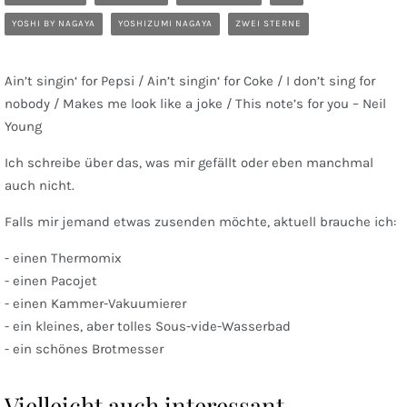
YOSHI BY NAGAYA
YOSHIZUMI NAGAYA
ZWEI STERNE
Ain’t singin‘ for Pepsi / Ain’t singin‘ for Coke / I don’t sing for
nobody / Makes me look like a joke / This note’s for you – Neil
Young
Ich schreibe über das, was mir gefällt oder eben manchmal
auch nicht.
Falls mir jemand etwas zusenden möchte, aktuell brauche ich:
- einen Thermomix
- einen Pacojet
- einen Kammer-Vakuumierer
- ein kleines, aber tolles Sous-vide-Wasserbad
- ein schönes Brotmesser
Vielleicht auch interessant