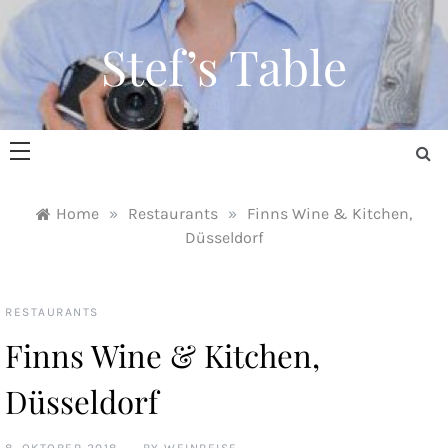
Skip
to
Stef’s Table
content
Home
»
Restaurants
»
Finns Wine & Kitchen,
Düsseldorf
RESTAURANTS
Finns Wine & Kitchen,
Düsseldorf
8. OKTOBER 2018
BY
WEINREISE