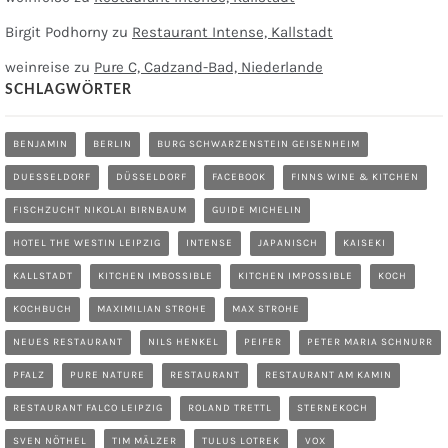
Birgit Podhorny
zu
Restaurant Intense, Kallstadt
weinreise
zu
Pure C, Cadzand-Bad, Niederlande
SCHLAGWÖRTER
BENJAMIN
BERLIN
BURG SCHWARZENSTEIN GEISENHEIM
DUESSELDORF
DÜSSELDORF
FACEBOOK
FINNS WINE & KITCHEN
FISCHZUCHT NIKOLAI BIRNBAUM
GUIDE MICHELIN
HOTEL THE WESTIN LEIPZIG
INTENSE
JAPANISCH
KAISEKI
KALLSTADT
KITCHEN IMBOSSIBLE
KITCHEN IMPOSSIBLE
KOCH
KOCHBUCH
MAXIMILIAN STROHE
MAX STROHE
NEUES RESTAURANT
NILS HENKEL
PEIFER
PETER MARIA SCHNURR
PFALZ
PURE NATURE
RESTAURANT
RESTAURANT AM KAMIN
RESTAURANT FALCO LEIPZIG
ROLAND TRETTL
STERNEKOCH
SVEN NÖTHEL
TIM MÄLZER
TULUS LOTREK
VOX