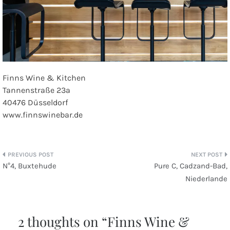
Finns Wine & Kitchen
Tannenstraße 23a
40476 Düsseldorf
www.finnswinebar.de
Beitragsnavigation
N°4, Buxtehude
Pure C, Cadzand-Bad,
Niederlande
2 thoughts on “
Finns Wine &