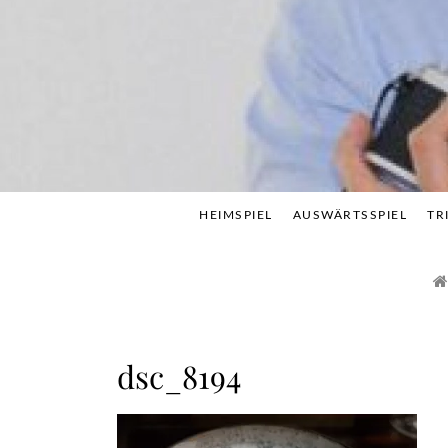
Skip
to
content
HEIMSPIEL
AUSWÄRTSSPIEL
TR
dsc_8194