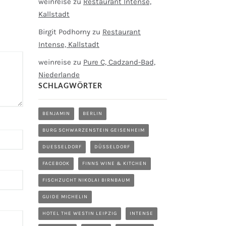
weinreise
zu
Restaurant Intense,
Kallstadt
Birgit Podhorny
zu
Restaurant
Intense, Kallstadt
weinreise
zu
Pure C, Cadzand-Bad,
Niederlande
SCHLAGWÖRTER
BENJAMIN
BERLIN
BURG SCHWARZENSTEIN GEISENHEIM
DUESSELDORF
DÜSSELDORF
FACEBOOK
FINNS WINE & KITCHEN
FISCHZUCHT NIKOLAI BIRNBAUM
GUIDE MICHELIN
HOTEL THE WESTIN LEIPZIG
INTENSE