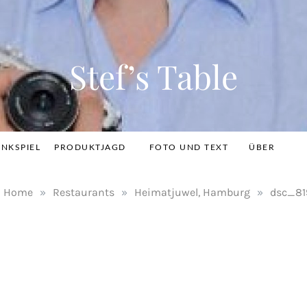
Stef’s Table
INKSPIEL
PRODUKTJAGD
FOTO UND TEXT
ÜBER
Home
»
Restaurants
»
Heimatjuwel, Hamburg
»
dsc_81