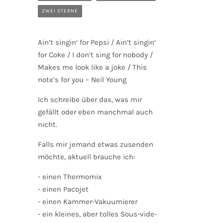
ZWEI STERNE
Ain’t singin‘ for Pepsi / Ain’t singin‘
for Coke / I don’t sing for nobody /
Makes me look like a joke / This
note’s for you – Neil Young
Ich schreibe über das, was mir
gefällt oder eben manchmal auch
nicht.
Falls mir jemand etwas zusenden
möchte, aktuell brauche ich:
- einen Thermomix
- einen Pacojet
- einen Kammer-Vakuumierer
- ein kleines, aber tolles Sous-vide-