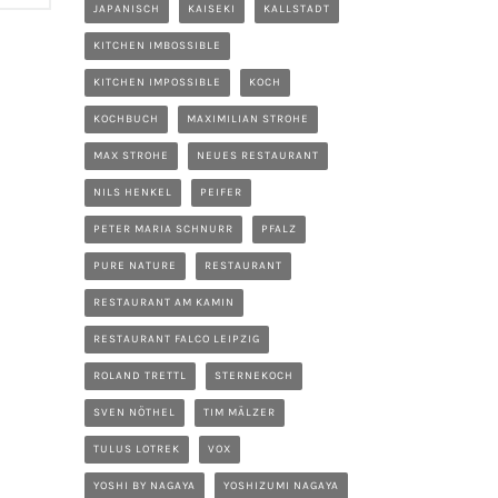
JAPANISCH
KAISEKI
KALLSTADT
KITCHEN IMBOSSIBLE
KITCHEN IMPOSSIBLE
KOCH
KOCHBUCH
MAXIMILIAN STROHE
MAX STROHE
NEUES RESTAURANT
NILS HENKEL
PEIFER
PETER MARIA SCHNURR
PFALZ
PURE NATURE
RESTAURANT
RESTAURANT AM KAMIN
RESTAURANT FALCO LEIPZIG
ROLAND TRETTL
STERNEKOCH
SVEN NÖTHEL
TIM MÄLZER
TULUS LOTREK
VOX
YOSHI BY NAGAYA
YOSHIZUMI NAGAYA