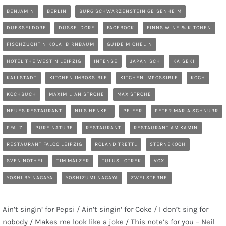
BENJAMIN
BERLIN
BURG SCHWARZENSTEIN GEISENHEIM
DUESSELDORF
DÜSSELDORF
FACEBOOK
FINNS WINE & KITCHEN
FISCHZUCHT NIKOLAI BIRNBAUM
GUIDE MICHELIN
HOTEL THE WESTIN LEIPZIG
INTENSE
JAPANISCH
KAISEKI
KALLSTADT
KITCHEN IMBOSSIBLE
KITCHEN IMPOSSIBLE
KOCH
KOCHBUCH
MAXIMILIAN STROHE
MAX STROHE
NEUES RESTAURANT
NILS HENKEL
PEIFER
PETER MARIA SCHNURR
PFALZ
PURE NATURE
RESTAURANT
RESTAURANT AM KAMIN
RESTAURANT FALCO LEIPZIG
ROLAND TRETTL
STERNEKOCH
SVEN NÖTHEL
TIM MÄLZER
TULUS LOTREK
VOX
YOSHI BY NAGAYA
YOSHIZUMI NAGAYA
ZWEI STERNE
Ain’t singin‘ for Pepsi / Ain’t singin‘ for Coke / I don’t sing for
nobody / Makes me look like a joke / This note’s for you – Neil