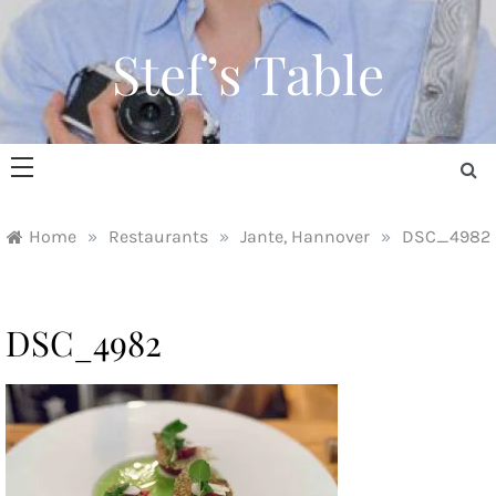
Skip
to
Stef’s Table
content
Home
»
Restaurants
»
Jante, Hannover
»
DSC_4982
DSC_4982