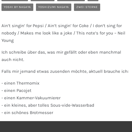
YOSHI BY NAGAYA
YOSHIZUMI NAGAYA
ZWEI STERNE
Ain’t singin‘ for Pepsi / Ain’t singin‘ for Coke / I don’t sing for
nobody / Makes me look like a joke / This note’s for you – Neil
Young
Ich schreibe über das, was mir gefällt oder eben manchmal
auch nicht.
Falls mir jemand etwas zusenden möchte, aktuell brauche ich:
- einen Thermomix
- einen Pacojet
- einen Kammer-Vakuumierer
- ein kleines, aber tolles Sous-vide-Wasserbad
- ein schönes Brotmesser