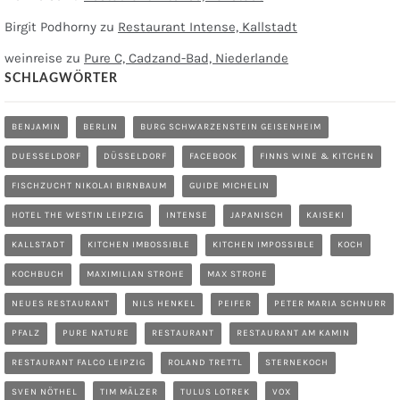
Birgit Podhorny
zu
Restaurant Intense, Kallstadt
weinreise
zu
Pure C, Cadzand-Bad, Niederlande
SCHLAGWÖRTER
BENJAMIN
BERLIN
BURG SCHWARZENSTEIN GEISENHEIM
DUESSELDORF
DÜSSELDORF
FACEBOOK
FINNS WINE & KITCHEN
FISCHZUCHT NIKOLAI BIRNBAUM
GUIDE MICHELIN
HOTEL THE WESTIN LEIPZIG
INTENSE
JAPANISCH
KAISEKI
KALLSTADT
KITCHEN IMBOSSIBLE
KITCHEN IMPOSSIBLE
KOCH
KOCHBUCH
MAXIMILIAN STROHE
MAX STROHE
NEUES RESTAURANT
NILS HENKEL
PEIFER
PETER MARIA SCHNURR
PFALZ
PURE NATURE
RESTAURANT
RESTAURANT AM KAMIN
RESTAURANT FALCO LEIPZIG
ROLAND TRETTL
STERNEKOCH
SVEN NÖTHEL
TIM MÄLZER
TULUS LOTREK
VOX