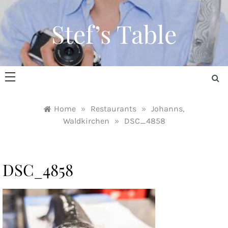
Skip
to
Stef’s Table
content
Home
»
Restaurants
»
Johanns,
Waldkirchen
»
DSC_4858
DSC_4858