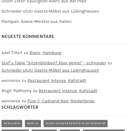
Oliver Zeter: Sauvignon Blanc aus der Pfalz
Schnieder sitzt! Gastro-Möbel aus Lüdinghausen
Pieropan: Soave-Meister aus Italien
NEUESTE KOMMENTARE
Axel Tillert
zu
Bianc, Hamburg
Stef´s Table "Sitzenbleiben? Aber gerne!" - schnieder
zu
Schnieder sitzt! Gastro-Möbel aus Lüdinghausen
weinreise
zu
Restaurant Intense, Kallstadt
Birgit Podhorny
zu
Restaurant Intense, Kallstadt
weinreise
zu
Pure C, Cadzand-Bad, Niederlande
SCHLAGWÖRTER
BENJAMIN
BERLIN
BURG SCHWARZENSTEIN GEISENHEIM