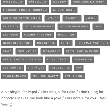
DUESSELDORF
DÜSSELDORF
FACEBOOK
FINNS WINE & KITCHEN
FISCHZUCHT NIKOLAI BIRNBAUM
GUIDE MICHELIN
HOTEL THE WESTIN LEIPZIG
INTENSE
JAPANISCH
KAISEKI
KALLSTADT
KITCHEN IMBOSSIBLE
KITCHEN IMPOSSIBLE
KOCH
KOCHBUCH
MAXIMILIAN STROHE
MAX STROHE
NEUES RESTAURANT
NILS HENKEL
PEIFER
PETER MARIA SCHNURR
PFALZ
PURE NATURE
RESTAURANT
RESTAURANT AM KAMIN
RESTAURANT FALCO LEIPZIG
ROLAND TRETTL
STERNEKOCH
SVEN NÖTHEL
TIM MÄLZER
TULUS LOTREK
VOX
YOSHI BY NAGAYA
YOSHIZUMI NAGAYA
ZWEI STERNE
Ain’t singin‘ for Pepsi / Ain’t singin‘ for Coke / I don’t sing for
nobody / Makes me look like a joke / This note’s for you – Neil
Young