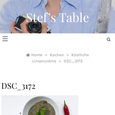
Skip
to
Stef’s Table
content
Home
»
Kochen
»
Köstliche
Linsencrème
»
DSC_3172
DSC_3172