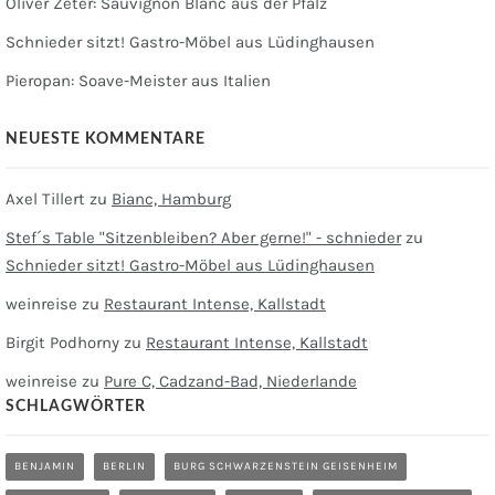
Oliver Zeter: Sauvignon Blanc aus der Pfalz
Schnieder sitzt! Gastro-Möbel aus Lüdinghausen
Pieropan: Soave-Meister aus Italien
NEUESTE KOMMENTARE
Axel Tillert
zu
Bianc, Hamburg
Stef´s Table "Sitzenbleiben? Aber gerne!" - schnieder
zu
Schnieder sitzt! Gastro-Möbel aus Lüdinghausen
weinreise
zu
Restaurant Intense, Kallstadt
Birgit Podhorny
zu
Restaurant Intense, Kallstadt
weinreise
zu
Pure C, Cadzand-Bad, Niederlande
SCHLAGWÖRTER
BENJAMIN
BERLIN
BURG SCHWARZENSTEIN GEISENHEIM