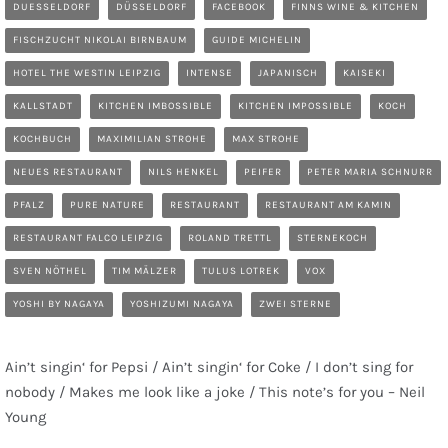
DUESSELDORF
DÜSSELDORF
FACEBOOK
FINNS WINE & KITCHEN
FISCHZUCHT NIKOLAI BIRNBAUM
GUIDE MICHELIN
HOTEL THE WESTIN LEIPZIG
INTENSE
JAPANISCH
KAISEKI
KALLSTADT
KITCHEN IMBOSSIBLE
KITCHEN IMPOSSIBLE
KOCH
KOCHBUCH
MAXIMILIAN STROHE
MAX STROHE
NEUES RESTAURANT
NILS HENKEL
PEIFER
PETER MARIA SCHNURR
PFALZ
PURE NATURE
RESTAURANT
RESTAURANT AM KAMIN
RESTAURANT FALCO LEIPZIG
ROLAND TRETTL
STERNEKOCH
SVEN NÖTHEL
TIM MÄLZER
TULUS LOTREK
VOX
YOSHI BY NAGAYA
YOSHIZUMI NAGAYA
ZWEI STERNE
Ain’t singin‘ for Pepsi / Ain’t singin‘ for Coke / I don’t sing for
nobody / Makes me look like a joke / This note’s for you – Neil
Young