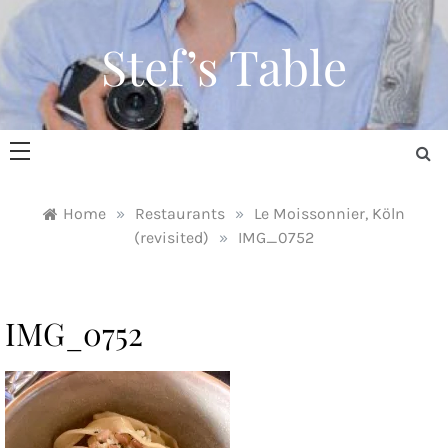
Skip
to
Stef’s Table
content
Home
»
Restaurants
»
Le Moissonnier, Köln
(revisited)
»
IMG_0752
IMG_0752