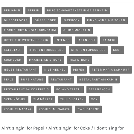
BENJAMIN
BERLIN
BURG SCHWARZENSTEIN GEISENHEIM
DUESSELDORF
DÜSSELDORF
FACEBOOK
FINNS WINE & KITCHEN
FISCHZUCHT NIKOLAI BIRNBAUM
GUIDE MICHELIN
HOTEL THE WESTIN LEIPZIG
INTENSE
JAPANISCH
KAISEKI
KALLSTADT
KITCHEN IMBOSSIBLE
KITCHEN IMPOSSIBLE
KOCH
KOCHBUCH
MAXIMILIAN STROHE
MAX STROHE
NEUES RESTAURANT
NILS HENKEL
PEIFER
PETER MARIA SCHNURR
PFALZ
PURE NATURE
RESTAURANT
RESTAURANT AM KAMIN
RESTAURANT FALCO LEIPZIG
ROLAND TRETTL
STERNEKOCH
SVEN NÖTHEL
TIM MÄLZER
TULUS LOTREK
VOX
YOSHI BY NAGAYA
YOSHIZUMI NAGAYA
ZWEI STERNE
Ain’t singin‘ for Pepsi / Ain’t singin‘ for Coke / I don’t sing for