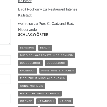
Kallstadt
Birgit Podhorny
zu
Restaurant Intense,
Kallstadt
weinreise
zu
Pure C, Cadzand-Bad,
Niederlande
SCHLAGWÖRTER
BENJAMIN
BERLIN
BURG SCHWARZENSTEIN GEISENHEIM
DUESSELDORF
DÜSSELDORF
FACEBOOK
FINNS WINE & KITCHEN
FISCHZUCHT NIKOLAI BIRNBAUM
GUIDE MICHELIN
HOTEL THE WESTIN LEIPZIG
INTENSE
JAPANISCH
KAISEKI