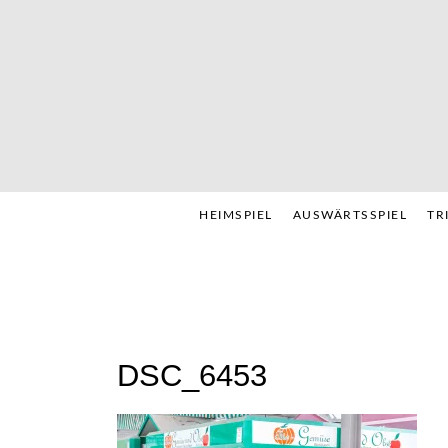
Skip
to
content
HEIMSPIEL
AUSWÄRTSSPIEL
TR
DSC_6453