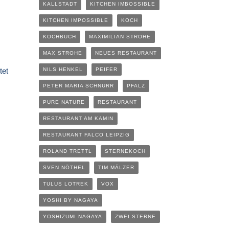
KALLSTADT
KITCHEN IMBOSSIBLE
KITCHEN IMPOSSIBLE
KOCH
KOCHBUCH
MAXIMILIAN STROHE
MAX STROHE
NEUES RESTAURANT
tet
NILS HENKEL
PEIFER
PETER MARIA SCHNURR
PFALZ
PURE NATURE
RESTAURANT
RESTAURANT AM KAMIN
RESTAURANT FALCO LEIPZIG
ROLAND TRETTL
STERNEKOCH
SVEN NÖTHEL
TIM MÄLZER
TULUS LOTREK
VOX
YOSHI BY NAGAYA
YOSHIZUMI NAGAYA
ZWEI STERNE