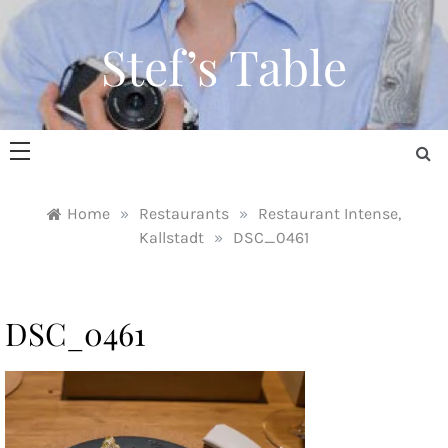
Skip
to
Stef’s Table
content
Home
»
Restaurants
»
Restaurant Intense,
Kallstadt
»
DSC_0461
DSC_0461