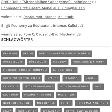
Stef´s Table "Sitzenbleiben? Aber gerne!" - schnieder
zu
Schnieder sitzt! Gastro-Möbel aus Lüdinghausen
weinreise
zu
Restaurant Intense, Kallstadt
Birgit Podhorny
zu
Restaurant Intense, Kallstadt
weinreise
zu
Pure C, Cadzand-Bad, Niederlande
SCHLAGWÖRTER
BENJAMIN
BERLIN
BURG SCHWARZENSTEIN GEISENHEIM
DUESSELDORF
DÜSSELDORF
FACEBOOK
FINNS WINE & KITCHEN
FISCHZUCHT NIKOLAI BIRNBAUM
GUIDE MICHELIN
HOTEL THE WESTIN LEIPZIG
INTENSE
JAPANISCH
KAISEKI
KALLSTADT
KITCHEN IMBOSSIBLE
KITCHEN IMPOSSIBLE
KOCH
KOCHBUCH
MAXIMILIAN STROHE
MAX STROHE
NEUES RESTAURANT
NILS HENKEL
PEIFER
PETER MARIA SCHNURR
PFALZ
PURE NATURE
RESTAURANT
RESTAURANT AM KAMIN