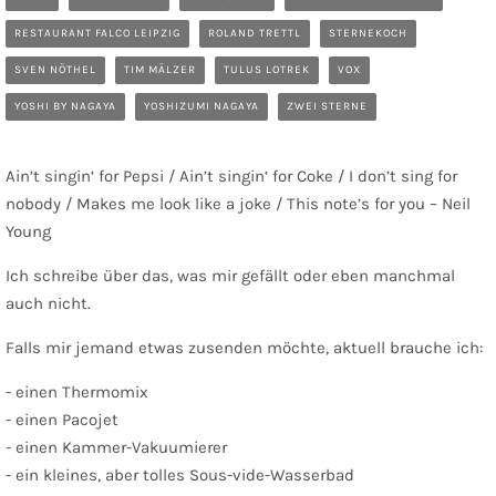
RESTAURANT FALCO LEIPZIG
ROLAND TRETTL
STERNEKOCH
SVEN NÖTHEL
TIM MÄLZER
TULUS LOTREK
VOX
YOSHI BY NAGAYA
YOSHIZUMI NAGAYA
ZWEI STERNE
Ain’t singin‘ for Pepsi / Ain’t singin‘ for Coke / I don’t sing for
nobody / Makes me look like a joke / This note’s for you – Neil
Young
Ich schreibe über das, was mir gefällt oder eben manchmal
auch nicht.
Falls mir jemand etwas zusenden möchte, aktuell brauche ich:
- einen Thermomix
- einen Pacojet
- einen Kammer-Vakuumierer
- ein kleines, aber tolles Sous-vide-Wasserbad