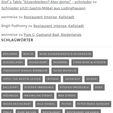
Stef´s Table "Sitzenbleiben? Aber gerne!" - schnieder
zu
Schnieder sitzt! Gastro-Möbel aus Lüdinghausen
weinreise
zu
Restaurant Intense, Kallstadt
Birgit Podhorny
zu
Restaurant Intense, Kallstadt
weinreise
zu
Pure C, Cadzand-Bad, Niederlande
SCHLAGWÖRTER
BENJAMIN
BERLIN
BURG SCHWARZENSTEIN GEISENHEIM
DUESSELDORF
DÜSSELDORF
FACEBOOK
FINNS WINE & KITCHEN
FISCHZUCHT NIKOLAI BIRNBAUM
GUIDE MICHELIN
HOTEL THE WESTIN LEIPZIG
INTENSE
JAPANISCH
KAISEKI
KALLSTADT
KITCHEN IMBOSSIBLE
KITCHEN IMPOSSIBLE
KOCH
KOCHBUCH
MAXIMILIAN STROHE
MAX STROHE
NEUES RESTAURANT
NILS HENKEL
PEIFER
PETER MARIA SCHNURR
PFALZ
PURE NATURE
RESTAURANT
RESTAURANT AM KAMIN