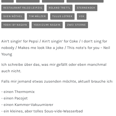
RESTAURANT FALCO LEIPZIG
ROLAND TRETTL
STERNEKOCH
SVEN NÖTHEL
TIM MÄLZER
TULUS LOTREK
VOX
YOSHI BY NAGAYA
YOSHIZUMI NAGAYA
ZWEI STERNE
Ain’t singin‘ for Pepsi / Ain’t singin‘ for Coke / I don’t sing for
nobody / Makes me look like a joke / This note’s for you – Neil
Young
Ich schreibe über das, was mir gefällt oder eben manchmal
auch nicht.
Falls mir jemand etwas zusenden möchte, aktuell brauche ich:
- einen Thermomix
- einen Pacojet
- einen Kammer-Vakuumierer
- ein kleines, aber tolles Sous-vide-Wasserbad