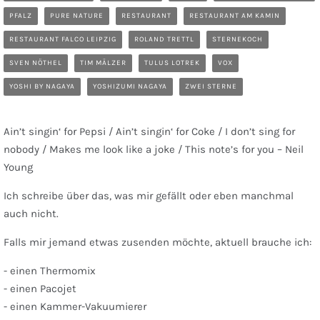
PFALZ
PURE NATURE
RESTAURANT
RESTAURANT AM KAMIN
RESTAURANT FALCO LEIPZIG
ROLAND TRETTL
STERNEKOCH
SVEN NÖTHEL
TIM MÄLZER
TULUS LOTREK
VOX
YOSHI BY NAGAYA
YOSHIZUMI NAGAYA
ZWEI STERNE
Ain’t singin‘ for Pepsi / Ain’t singin‘ for Coke / I don’t sing for
nobody / Makes me look like a joke / This note’s for you – Neil
Young
Ich schreibe über das, was mir gefällt oder eben manchmal
auch nicht.
Falls mir jemand etwas zusenden möchte, aktuell brauche ich:
- einen Thermomix
- einen Pacojet
- einen Kammer-Vakuumierer