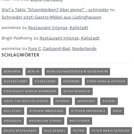
Stef´s Table "Sitzenbleiben? Aber gerne!" - schnieder
zu
Schnieder sitzt! Gastro-Möbel aus Lüdinghausen
weinreise
zu
Restaurant Intense, Kallstadt
Birgit Podhorny
zu
Restaurant Intense, Kallstadt
weinreise
zu
Pure C, Cadzand-Bad, Niederlande
SCHLAGWÖRTER
BENJAMIN
BERLIN
BURG SCHWARZENSTEIN GEISENHEIM
DUESSELDORF
DÜSSELDORF
FACEBOOK
FINNS WINE & KITCHEN
FISCHZUCHT NIKOLAI BIRNBAUM
GUIDE MICHELIN
HOTEL THE WESTIN LEIPZIG
INTENSE
JAPANISCH
KAISEKI
KALLSTADT
KITCHEN IMBOSSIBLE
KITCHEN IMPOSSIBLE
KOCH
KOCHBUCH
MAXIMILIAN STROHE
MAX STROHE
NEUES RESTAURANT
NILS HENKEL
PEIFER
PETER MARIA SCHNURR