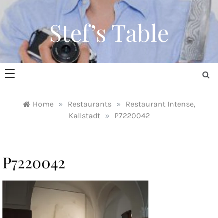
Skip
to
Stef’s Table
content
Home
»
Restaurants
»
Restaurant Intense,
Kallstadt
»
P7220042
P7220042