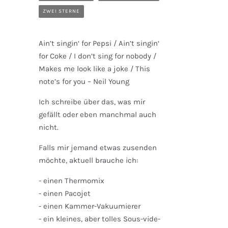
ZWEI STERNE
Ain’t singin‘ for Pepsi / Ain’t singin‘
for Coke / I don’t sing for nobody /
Makes me look like a joke / This
note’s for you – Neil Young
Ich schreibe über das, was mir
gefällt oder eben manchmal auch
nicht.
Falls mir jemand etwas zusenden
möchte, aktuell brauche ich:
- einen Thermomix
- einen Pacojet
- einen Kammer-Vakuumierer
- ein kleines, aber tolles Sous-vide-