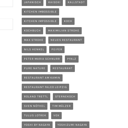
JAPANISCH
KAISEKI
KALLSTADT
KITCHEN IMBOSSIBLE
KITCHEN IMPOSSIBLE
KOCH
KOCHBUCH
MAXIMILIAN STROHE
MAX STROHE
NEUES RESTAURANT
NILS HENKEL
PEIFER
PETER MARIA SCHNURR
PFALZ
PURE NATURE
RESTAURANT
RESTAURANT AM KAMIN
RESTAURANT FALCO LEIPZIG
ROLAND TRETTL
STERNEKOCH
SVEN NÖTHEL
TIM MÄLZER
TULUS LOTREK
VOX
YOSHI BY NAGAYA
YOSHIZUMI NAGAYA