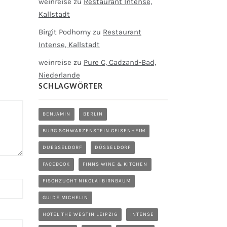
weinreise
zu
Restaurant Intense,
Kallstadt
Birgit Podhorny
zu
Restaurant
Intense, Kallstadt
weinreise
zu
Pure C, Cadzand-Bad,
Niederlande
SCHLAGWÖRTER
BENJAMIN
BERLIN
BURG SCHWARZENSTEIN GEISENHEIM
DUESSELDORF
DÜSSELDORF
FACEBOOK
FINNS WINE & KITCHEN
FISCHZUCHT NIKOLAI BIRNBAUM
GUIDE MICHELIN
HOTEL THE WESTIN LEIPZIG
INTENSE