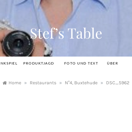
Stef’s Table
INKSPIEL
PRODUKTJAGD
FOTO UND TEXT
ÜBER
Home
»
Restaurants
»
N°4, Buxtehude
»
DSC_5962