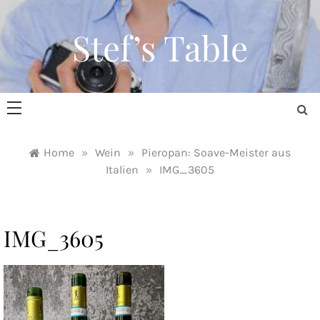
Skip
to
Stef’s Table
content
Home
»
Wein
»
Pieropan: Soave-Meister aus
Italien
»
IMG_3605
IMG_3605