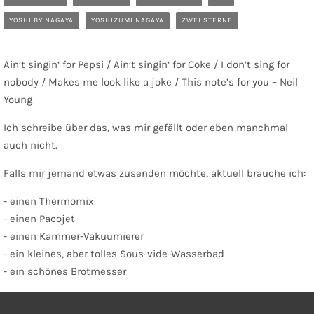
YOSHI BY NAGAYA
YOSHIZUMI NAGAYA
ZWEI STERNE
Ain’t singin‘ for Pepsi / Ain’t singin‘ for Coke / I don’t sing for
nobody / Makes me look like a joke / This note’s for you – Neil
Young
Ich schreibe über das, was mir gefällt oder eben manchmal
auch nicht.
Falls mir jemand etwas zusenden möchte, aktuell brauche ich:
- einen Thermomix
- einen Pacojet
- einen Kammer-Vakuumierer
- ein kleines, aber tolles Sous-vide-Wasserbad
- ein schönes Brotmesser