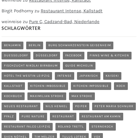
weinreise
zu
Restaurant Intense, Kallstadt
Birgit Podhorny
zu
Restaurant Intense, Kallstadt
weinreise
zu
Pure C, Cadzand-Bad, Niederlande
SCHLAGWÖRTER
BENJAMIN
BERLIN
BURG SCHWARZENSTEIN GEISENHEIM
DUESSELDORF
DÜSSELDORF
FACEBOOK
FINNS WINE & KITCHEN
FISCHZUCHT NIKOLAI BIRNBAUM
GUIDE MICHELIN
HOTEL THE WESTIN LEIPZIG
INTENSE
JAPANISCH
KAISEKI
KALLSTADT
KITCHEN IMBOSSIBLE
KITCHEN IMPOSSIBLE
KOCH
KOCHBUCH
MAXIMILIAN STROHE
MAX STROHE
NEUES RESTAURANT
NILS HENKEL
PEIFER
PETER MARIA SCHNURR
PFALZ
PURE NATURE
RESTAURANT
RESTAURANT AM KAMIN
RESTAURANT FALCO LEIPZIG
ROLAND TRETTL
STERNEKOCH
SVEN NÖTHEL
TIM MÄLZER
TULUS LOTREK
VOX