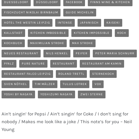
DUESSELDORF
DÜSSELDORF
FACEBOOK
FINNS WINE & KITCHEN
FISCHZUCHT NIKOLAI BIRNBAUM
GUIDE MICHELIN
HOTEL THE WESTIN LEIPZIG
INTENSE
JAPANISCH
KAISEKI
KALLSTADT
KITCHEN IMBOSSIBLE
KITCHEN IMPOSSIBLE
KOCH
KOCHBUCH
MAXIMILIAN STROHE
MAX STROHE
NEUES RESTAURANT
NILS HENKEL
PEIFER
PETER MARIA SCHNURR
PFALZ
PURE NATURE
RESTAURANT
RESTAURANT AM KAMIN
RESTAURANT FALCO LEIPZIG
ROLAND TRETTL
STERNEKOCH
SVEN NÖTHEL
TIM MÄLZER
TULUS LOTREK
VOX
YOSHI BY NAGAYA
YOSHIZUMI NAGAYA
ZWEI STERNE
Ain’t singin‘ for Pepsi / Ain’t singin‘ for Coke / I don’t sing for
nobody / Makes me look like a joke / This note’s for you – Neil
Young