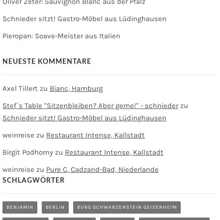
Oliver Zeter: Sauvignon Blanc aus der Pfalz
Schnieder sitzt! Gastro-Möbel aus Lüdinghausen
Pieropan: Soave-Meister aus Italien
NEUESTE KOMMENTARE
Axel Tillert
zu
Bianc, Hamburg
Stef´s Table "Sitzenbleiben? Aber gerne!" - schnieder
zu
Schnieder sitzt! Gastro-Möbel aus Lüdinghausen
weinreise
zu
Restaurant Intense, Kallstadt
Birgit Podhorny
zu
Restaurant Intense, Kallstadt
weinreise
zu
Pure C, Cadzand-Bad, Niederlande
SCHLAGWÖRTER
BENJAMIN
BERLIN
BURG SCHWARZENSTEIN GEISENHEIM