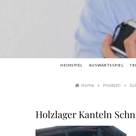
Skip
to
content
HEIMSPIEL
AUSWÄRTSSPIEL
TR
Home
»
Prodotti
»
Sc
Holzlager Kanteln Schn