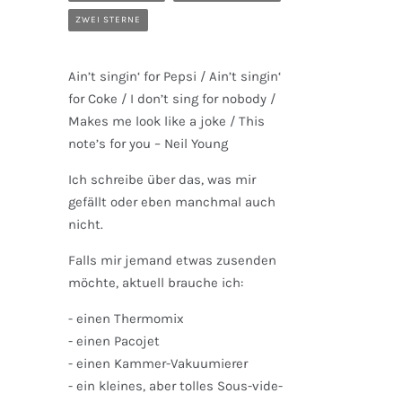
ZWEI STERNE
Ain’t singin‘ for Pepsi / Ain’t singin‘
for Coke / I don’t sing for nobody /
Makes me look like a joke / This
note’s for you – Neil Young
Ich schreibe über das, was mir
gefällt oder eben manchmal auch
nicht.
Falls mir jemand etwas zusenden
möchte, aktuell brauche ich:
- einen Thermomix
- einen Pacojet
- einen Kammer-Vakuumierer
- ein kleines, aber tolles Sous-vide-