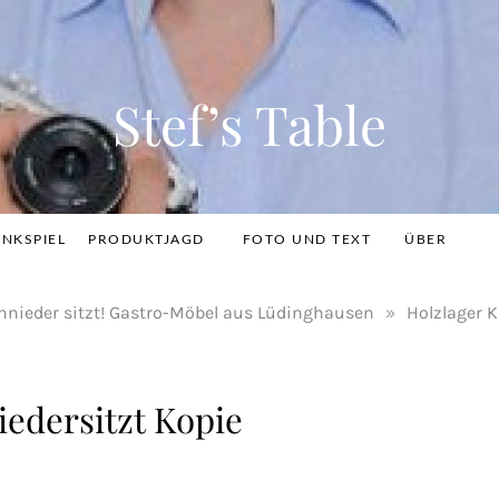
Stef’s Table
INKSPIEL
PRODUKTJAGD
FOTO UND TEXT
ÜBER
hnieder sitzt! Gastro-Möbel aus Lüdinghausen
»
Holzlager K
iedersitzt Kopie