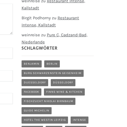
weinreise
zu
Restaurant Intense,
Kallstadt
Birgit Podhorny
zu
Restaurant
Intense, Kallstadt
weinreise
zu
Pure C, Cadzand-Bad,
Niederlande
SCHLAGWÖRTER
BENJAMIN
BERLIN
BURG SCHWARZENSTEIN GEISENHEIM
DUESSELDORF
DÜSSELDORF
FACEBOOK
FINNS WINE & KITCHEN
FISCHZUCHT NIKOLAI BIRNBAUM
GUIDE MICHELIN
HOTEL THE WESTIN LEIPZIG
INTENSE