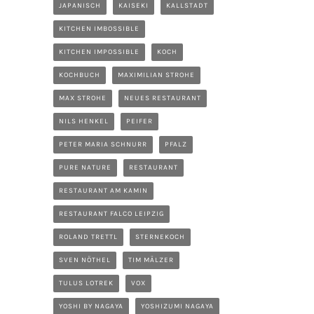
JAPANISCH
KAISEKI
KALLSTADT
KITCHEN IMBOSSIBLE
KITCHEN IMPOSSIBLE
KOCH
KOCHBUCH
MAXIMILIAN STROHE
MAX STROHE
NEUES RESTAURANT
NILS HENKEL
PEIFER
PETER MARIA SCHNURR
PFALZ
PURE NATURE
RESTAURANT
RESTAURANT AM KAMIN
RESTAURANT FALCO LEIPZIG
ROLAND TRETTL
STERNEKOCH
SVEN NÖTHEL
TIM MÄLZER
TULUS LOTREK
VOX
YOSHI BY NAGAYA
YOSHIZUMI NAGAYA