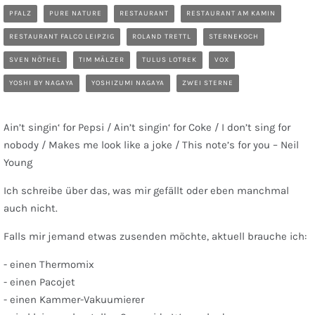
PFALZ
PURE NATURE
RESTAURANT
RESTAURANT AM KAMIN
RESTAURANT FALCO LEIPZIG
ROLAND TRETTL
STERNEKOCH
SVEN NÖTHEL
TIM MÄLZER
TULUS LOTREK
VOX
YOSHI BY NAGAYA
YOSHIZUMI NAGAYA
ZWEI STERNE
Ain’t singin‘ for Pepsi / Ain’t singin‘ for Coke / I don’t sing for
nobody / Makes me look like a joke / This note’s for you – Neil
Young
Ich schreibe über das, was mir gefällt oder eben manchmal
auch nicht.
Falls mir jemand etwas zusenden möchte, aktuell brauche ich:
- einen Thermomix
- einen Pacojet
- einen Kammer-Vakuumierer