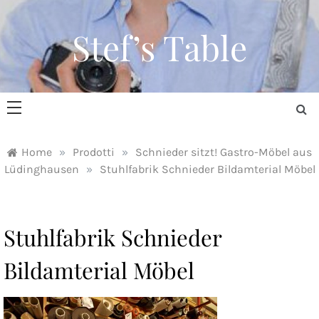
Skip
to
Stef’s Table
content
Home
»
Prodotti
»
Schnieder sitzt! Gastro-Möbel aus
Lüdinghausen
»
Stuhlfabrik Schnieder Bildamterial Möbel
Stuhlfabrik Schnieder
Bildamterial Möbel