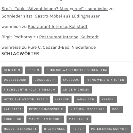
Stef´s Table "Sitzenbleiben? Aber gerne!" - schnieder
zu
Schnieder sitzt! Gastro-Möbel aus Lüdinghausen
weinreise
zu
Restaurant Intense, Kallstadt
Birgit Podhorny
zu
Restaurant Intense, Kallstadt
weinreise
zu
Pure C, Cadzand-Bad, Niederlande
SCHLAGWÖRTER
BENJAMIN
BERLIN
BURG SCHWARZENSTEIN GEISENHEIM
DUESSELDORF
DÜSSELDORF
FACEBOOK
FINNS WINE & KITCHEN
FISCHZUCHT NIKOLAI BIRNBAUM
GUIDE MICHELIN
HOTEL THE WESTIN LEIPZIG
INTENSE
JAPANISCH
KAISEKI
KALLSTADT
KITCHEN IMBOSSIBLE
KITCHEN IMPOSSIBLE
KOCH
KOCHBUCH
MAXIMILIAN STROHE
MAX STROHE
NEUES RESTAURANT
NILS HENKEL
PEIFER
PETER MARIA SCHNURR