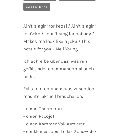
ZWEI STERNE
Ain’t singin‘ for Pepsi / Ain’t singin‘
for Coke / I don’t sing for nobody /
Makes me look like a joke / This
note’s for you – Neil Young
Ich schreibe über das, was mir
gefällt oder eben manchmal auch
nicht.
Falls mir jemand etwas zusenden
möchte, aktuell brauche ich:
- einen Thermomix
- einen Pacojet
- einen Kammer-Vakuumierer
- ein kleines, aber tolles Sous-vide-