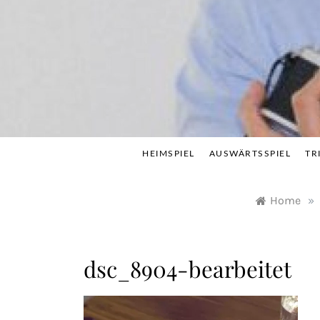
Skip
to
content
HEIMSPIEL
AUSWÄRTSSPIEL
TR
Home
»
dsc_8904-bearbeitet