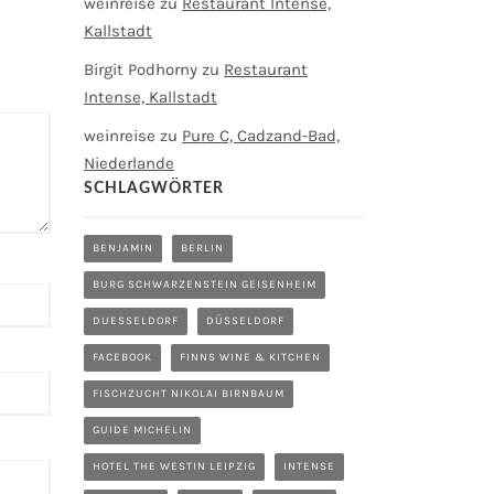
weinreise
zu
Restaurant Intense,
Kallstadt
Birgit Podhorny
zu
Restaurant
Intense, Kallstadt
weinreise
zu
Pure C, Cadzand-Bad,
Niederlande
SCHLAGWÖRTER
BENJAMIN
BERLIN
BURG SCHWARZENSTEIN GEISENHEIM
DUESSELDORF
DÜSSELDORF
FACEBOOK
FINNS WINE & KITCHEN
FISCHZUCHT NIKOLAI BIRNBAUM
GUIDE MICHELIN
HOTEL THE WESTIN LEIPZIG
INTENSE