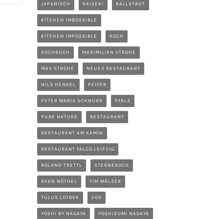
JAPANISCH
KAISEKI
KALLSTADT
KITCHEN IMBOSSIBLE
KITCHEN IMPOSSIBLE
KOCH
KOCHBUCH
MAXIMILIAN STROHE
MAX STROHE
NEUES RESTAURANT
NILS HENKEL
PEIFER
PETER MARIA SCHNURR
PFALZ
PURE NATURE
RESTAURANT
RESTAURANT AM KAMIN
RESTAURANT FALCO LEIPZIG
ROLAND TRETTL
STERNEKOCH
SVEN NÖTHEL
TIM MÄLZER
TULUS LOTREK
VOX
YOSHI BY NAGAYA
YOSHIZUMI NAGAYA