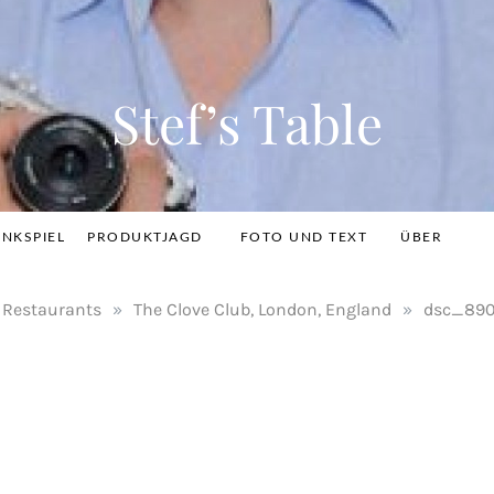
Stef’s Table
INKSPIEL
PRODUKTJAGD
FOTO UND TEXT
ÜBER
Restaurants
»
The Clove Club, London, England
»
dsc_890