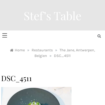
Skip
to
Stef’s Table
content
Home
»
Restaurants
»
The Jane, Antwerpen,
Belgien
»
DSC_4511
DSC_4511