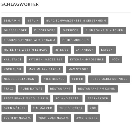
SCHLAGWÖRTER
BENJAMIN
BERLIN
BURG SCHWARZENSTEIN GEISENHEIM
DUESSELDORF
DÜSSELDORF
FACEBOOK
FINNS WINE & KITCHEN
FISCHZUCHT NIKOLAI BIRNBAUM
GUIDE MICHELIN
HOTEL THE WESTIN LEIPZIG
INTENSE
JAPANISCH
KAISEKI
KALLSTADT
KITCHEN IMBOSSIBLE
KITCHEN IMPOSSIBLE
KOCH
KOCHBUCH
MAXIMILIAN STROHE
MAX STROHE
NEUES RESTAURANT
NILS HENKEL
PEIFER
PETER MARIA SCHNURR
PFALZ
PURE NATURE
RESTAURANT
RESTAURANT AM KAMIN
RESTAURANT FALCO LEIPZIG
ROLAND TRETTL
STERNEKOCH
SVEN NÖTHEL
TIM MÄLZER
TULUS LOTREK
VOX
YOSHI BY NAGAYA
YOSHIZUMI NAGAYA
ZWEI STERNE